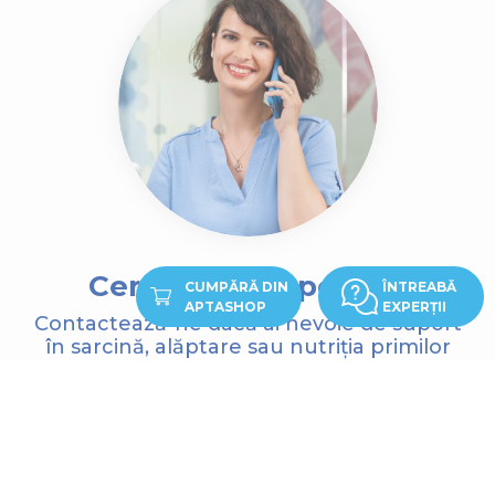
Cere sfatul experților
CUMPĂRĂ DIN
ÎNTREABĂ
APTASHOP
EXPERȚII
Contactează-ne dacă ai nevoie de suport
în sarcină,
alăptare sau nutriția primilor
ani!