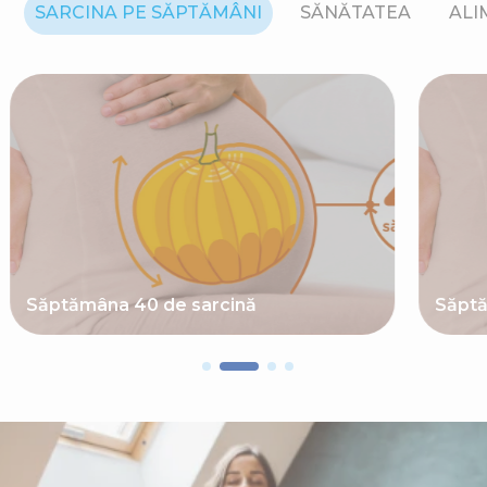
SARCINA PE SĂPTĂMÂNI
SĂNĂTATEA
ALI
Săptămâna 40 de sarcină
Săptă