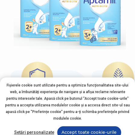
Fișierele cookie sunt utilizate pentru a optimiza funcţionalitatea site-ului
web, a îmbunătăţi experienţa de navigare şi a afişa reclame relevante
pentru interesele tale. Apasă click pe butonul "Accept toate cookie-urile"
pentru a accepta utilizarea modulelor cookie şi a accesa direct site-ul sau
Imuno-Nutrienți
Fără ulei de pa
apasă click pe "Preferințe cookie" pentru a-ţi schimba preferinţele privind
adăugat
modulele cookie.
Vitaminele C&D, în cantitățile
adecvate vârstei, contribuie la
funcționarea normală a
Accept toate cookie-urile
Setări personalizate