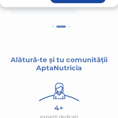
sistemului imunitar
Alătură-te și tu comunității
AptaNutricia
4+
experți dedicați