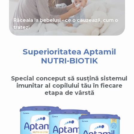
Răceala la bebeluși - ce o cauzează, cum o
tratezi
Superioritatea Aptamil
NUTRI-BIOTIK
Special conceput să susțină sistemul
imunitar al copilului tău în fiecare
etapa de vârstă