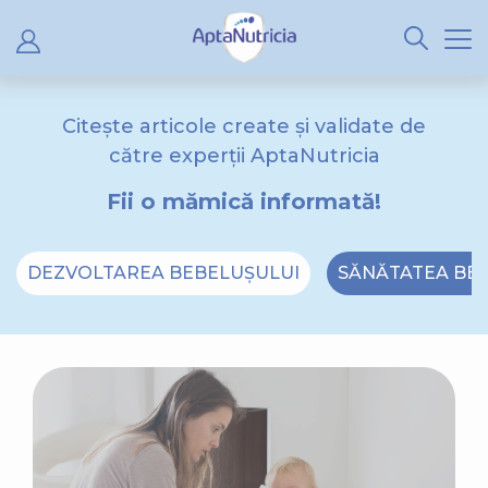
Citește articole create și validate de
către experții AptaNutricia
Fii o mămică informată!
DEZVOLTAREA BEBELUȘULUI
SĂNĂTATEA BE