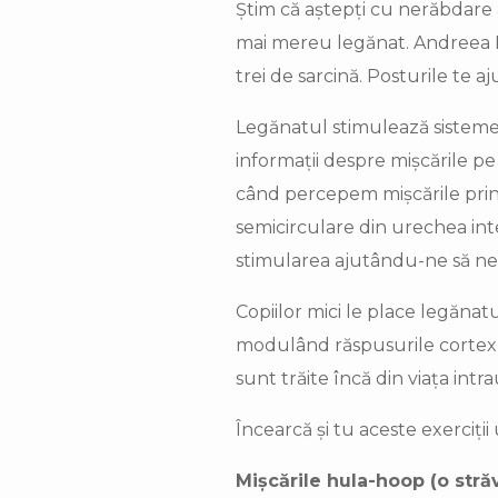
Știm că aștepți cu nerăbdare a
mai mereu legănat. Andreea Pa
trei de sarcină. Posturile te 
Legănatul stimulează sistemele
informații despre mișcările pe
când percepem mișcările prin s
semicirculare din urechea inte
stimularea ajutându-ne să ne 
Copiilor mici le place legănatul
modulând răspusurile cortexulu
sunt trăite încă din viața intr
Încearcă și tu aceste exerciț
Mișcările hula-hoop (o str