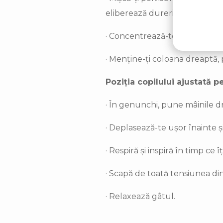
eliberează durerile din zona p
· Concentrează-te pe respirați
· Menține-ți coloana dreaptă, 
Poziția copilului ajustată 
· În genunchi, pune mâinile 
· Deplasează-te ușor înainte 
· Respiră și inspiră în timp ce 
· Scapă de toată tensiunea din
· Relaxează gâtul.