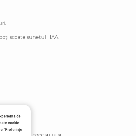
ri.
, poți scoate sunetul HAA.
experienţa de
toate cookie-
pe "Preferințe
rtul în zona coccisului și