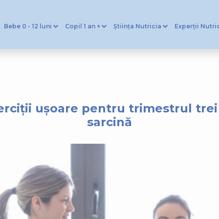
Bebe 0 - 12 luni
Copil 1 an +
Știința Nutricia
Experții Nutri
erciții ușoare pentru trimestrul trei
sarcină