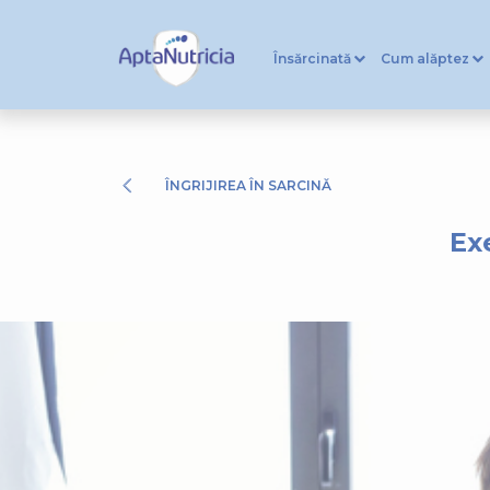
Însărcinată
Cum alăptez
ÎNGRIJIREA ÎN SARCINĂ
Ex