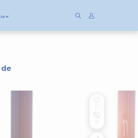
cia
 de
0
0