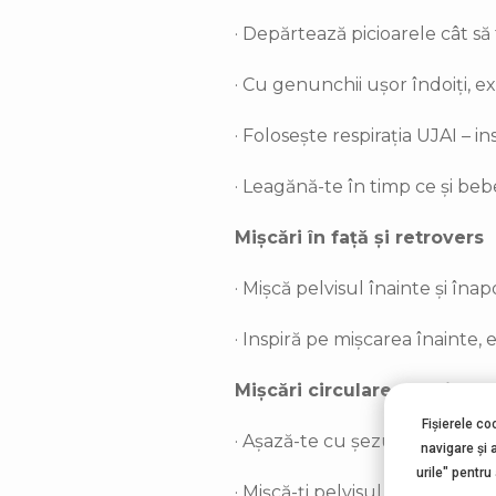
· Depărtează picioarele cât să f
· Cu genunchii ușor îndoiți, e
· Folosește respirația UJAI – 
· Leagănă-te în timp ce și beb
Mișcări în față și retrovers
· Mișcă pelvisul înainte și înapo
· Inspiră pe mișcarea înainte, 
Mișcări circulare cu minge
Fișierele co
· Așază-te cu șezutul pe ming
navigare şi 
urile" pentru
· Mișcă-ți pelvisul circular – m