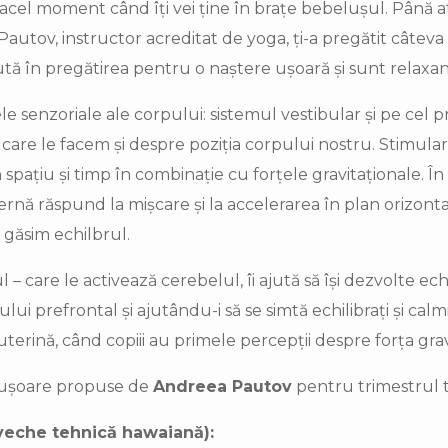
cel moment când îți vei ține în brațe bebelușul. Până atu
utov, instructor acreditat de yoga, ți-a pregătit câteva 
ajută în pregătirea pentru o naștere ușoară și sunt relax
 senzoriale ale corpului: sistemul vestibular și pe cel p
 care le facem și despre poziția corpului nostru. Stimula
pațiu și timp în combinație cu forțele gravitaționale. În
rnă răspund la mișcare și la accelerarea în plan orizontal,
găsim echilbrul.
 – care le activează cerebelul, îi ajută să își dezvolte echi
i prefrontal și ajutându-i să se simtă echilibrați și cal
auterină, când copiii au primele percepții despre forța grav
ii ușoare propuse de
Andreea Pautov
pentru trimestrul tr
ăveche tehnică hawaiană):