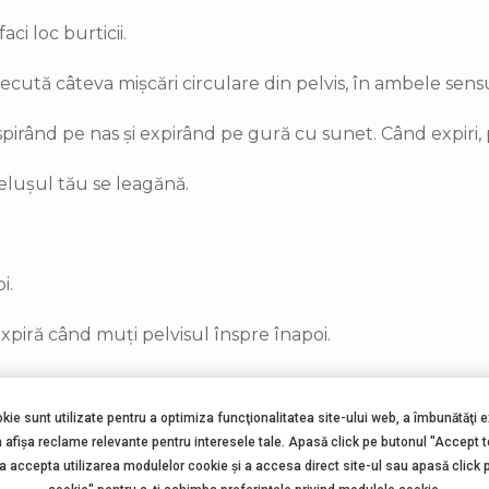
aci loc burticii.
xecută câteva mișcări circulare din pelvis, în ambele sensu
inspirând pe nas și expirând pe gură cu sunet. Când expiri
elușul tău se leagănă.
i.
expiră când muți pelvisul înspre înapoi.
a
okie sunt utilizate pentru a optimiza funcţionalitatea site-ului web, a îmbunătăţi 
e.
a afişa reclame relevante pentru interesele tale. Apasă click pe butonul "Accept 
 a accepta utilizarea modulelor cookie şi a accesa direct site-ul sau apasă click 
ișcarea te ajută și la
durerile sciatice
, atenuează disconfo