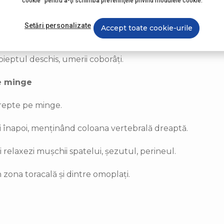
cookie" pentru a-ţi schimba preferinţele privind modulele cookie.
elvisului și zona lombară.
Setări personalizate
Accept toate cookie-urile
e.
pieptul deschis, umerii coborâți.
pe minge
drepte pe minge.
și înapoi, menținând coloana vertebrală dreaptă.
îți relaxezi mușchii spatelui, șezutul, perineul.
 zona toracală și dintre omoplați.