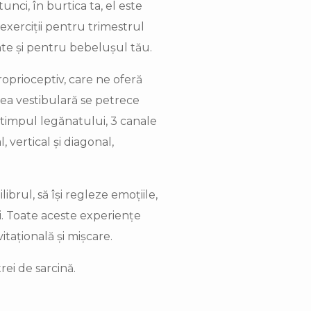
nci, în burtica ta, el este
exerciții pentru trimestrul
ante și pentru bebelușul tău.
roprioceptiv, care ne oferă
rea vestibulară se petrece
 timpul legănatului, 3 canale
 vertical și diagonal,
librul, să își regleze emoțiile,
mi. Toate aceste experiențe
itațională și mișcare.
ei de sarcină.