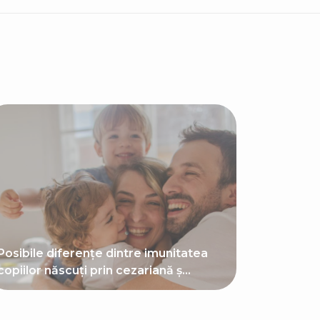
Posibile diferențe dintre imunitatea
copiilor născuți prin cezariană ș...