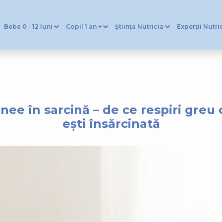
Bebe 0 - 12 luni
Copil 1 an +
Știința Nutricia
Experții Nutri
nee în sarcină – de ce respiri greu
ești însărcinată