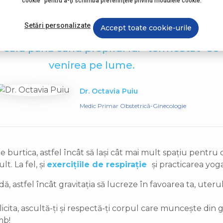
cookie" pentru a-ţi schimba preferinţele privind modulele cookie.
eronului, acest sfincter esofagian nu se mai
Setări personalizate
Accept toate cookie-urile
 se întoarce în esofag, cauzând senzația de 
de cald până când propriul lui ”termostat” se
venirea pe lume.
Dr. Octavia Puiu
Medic Primar Obstetrică-Ginecologie
ține burtica, astfel încât să lași cât mai mult spațiu pentr
t. La fel, și
exercițiile de respirație
și practicarea yoga
, astfel încât gravitația să lucreze în favoarea ta, uterul s
licita, ascultă-ți și respectă-ți corpul care muncește di
mb!