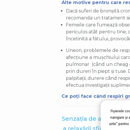
Alte motive pentru care res
Dacă suferi de bronșită cron
recomanda un tratament sig
Femeile care fumează observă
periculos atât pentru tine,
încetinită a fătului, provo
Uneori, problemele de respir
afecțiune a mușchiului car
pulmonar (când un cheag de 
prin dureri în piept și tuse
palpitații, durere când respi
efectua investigații suplime
Ce poți face când respiri g
Fișierele co
Senzația de arsură e c
navigare şi 
urile" pentru
a relaxării sfincterulu