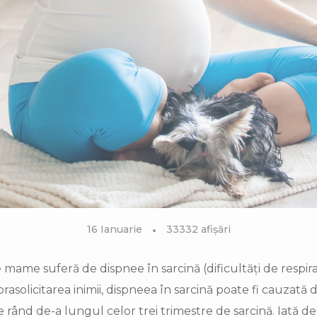
16 Ianuarie
33332 afișări
mame suferă de dispnee în sarcină (dificultăți de respiraț
rasolicitarea inimii, dispneea în sarcină poate fi cauzată d
ând de-a lungul celor trei trimestre de sarcină. Iată de 