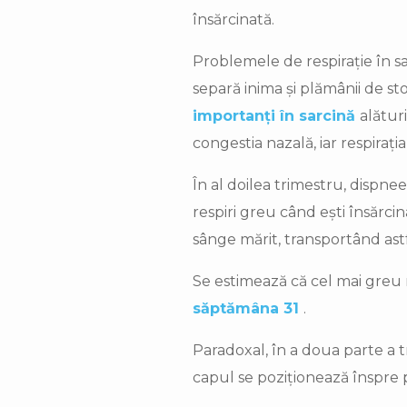
însărcinată.
Problemele de respirație în s
separă inima și plămânii de st
importanți în sarcină
alătur
congestia nazală, iar respirați
În al doilea trimestru, dispn
respiri greu când ești însărc
sânge mărit, transportând astf
Se estimează că cel mai greu r
săptămâna 31
.
Paradoxal, în a doua parte a t
capul se poziționează înspre p