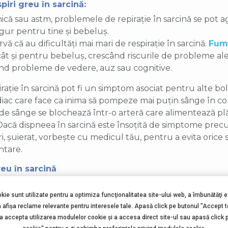
piri greu în sarcină:
ică sau astm, problemele de repirație în sarcină se pot a
ur pentru tine și bebeluș.
 că au dificultăți mai mari de respirație în sarcină.
Fuma
 cât și pentru bebeluș, crescând riscurile de probleme al
când probleme de vedere, auz sau cognitive.
ație în sarcină pot fi un simptom asociat pentru alte bo
diac care face ca inima să pompeze mai puțin sânge în c
sânge se blochează într-o arteră care alimentează plămâ
. Dacă dispneea în sarcină este însoțită de simptome pre
ri, șuierat, vorbește cu medicul tău, pentru a evita orice 
ntare.
reu în sarcină
okie sunt utilizate pentru a optimiza funcţionalitatea site-ului web, a îmbunătăţi 
auzată de acidul care vine din stomac pe es
a afişa reclame relevante pentru interesele tale. Apasă click pe butonul "Accept 
 a accepta utilizarea modulelor cookie şi a accesa direct site-ul sau apasă click 
i esofagian, un” inel” muscular care funcțion