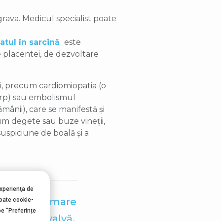
grava. Medicul specialist poate
tul în sarcină
este
e placentei, de dezvoltare
li, precum cardiomiopatia (o
orp) sau embolismul
nii), care se manifestă și
cum degete sau buze vineții,
suspiciune de boală și a
experienţa de
ofag, ca urmare
toate cookie-
pe "Preferințe
ează ca o valvă.