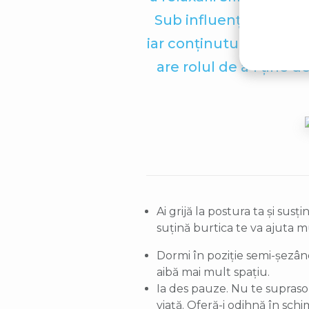
Sub influența progest
iar conținutul gastric
are rolul de a-i ține 
Ai grijă la postura ta și sus
suțină burtica te va ajuta mul
Dormi în poziție semi-șezândă
aibă mai mult spațiu.
Ia des pauze. Nu te supraso
viață. Oferă-i odihnă în schi