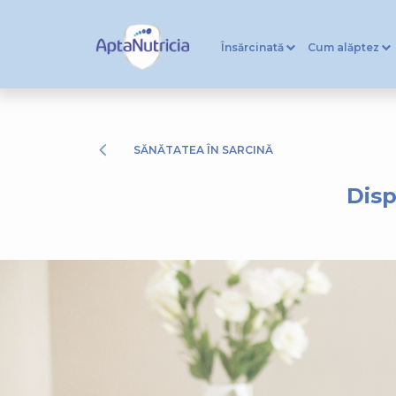
Însărcinată
Cum alăptez
SĂNĂTATEA ÎN SARCINĂ
Disp