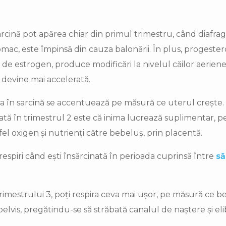
arcină pot apărea chiar din primul trimestru, când diafr
omac, este împinsă din cauza balonării. În plus, progeste
i de estrogen, produce modificări la nivelul căilor aeriene,
a devine mai accelerată.
eea în sarcină se accentuează pe măsură ce uterul crește
inată în trimestrul 2 este că inima lucrează suplimentar
el oxigen și nutrienți către bebeluș, prin placentă.
espiri când ești însărcinată în perioada cuprinsă între
să
rimestrului 3, poți respira ceva mai ușor, pe măsură ce b
elvis, pregătindu-se să străbată canalul de naștere și e