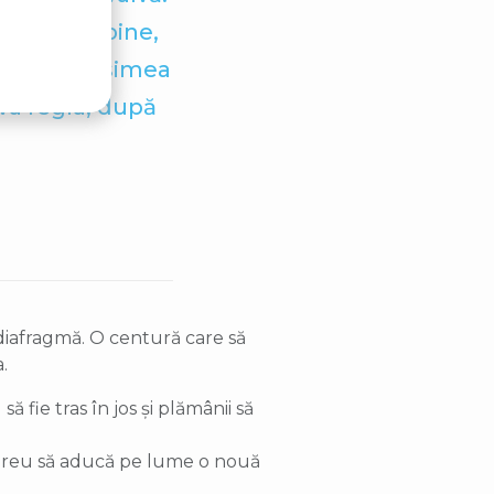
 închide bine,
arsură. Grăsimea
 va regla, după
u diafragmă. O centură care să
.
ă fie tras în jos și plămânii să
n greu să aducă pe lume o nouă