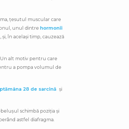
agma, țesutul muscular care
ronul, unul dintre
hormonii
 și, în același timp, cauzează
. Un alt motiv pentru care
, pentru a pompa volumul de
ptămâna 28 de sarcină
și
ebelușul schimbă poziția și
liberând astfel diafragma.