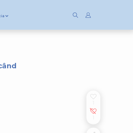
cia
 când
1
1