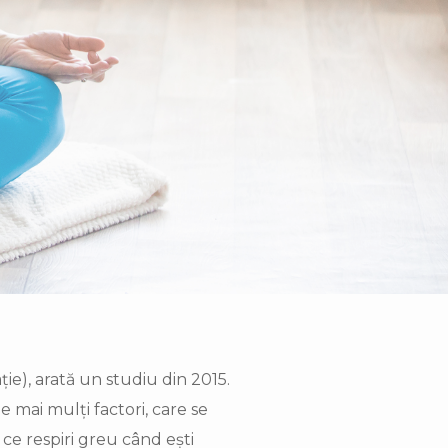
ie), arată un studiu din 2015.
e mai mulți factori, care se
ce respiri greu când ești