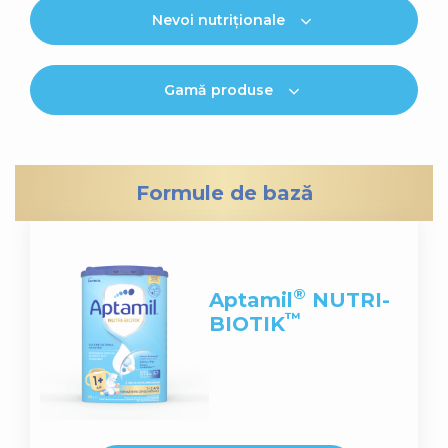
Nevoi nutriționale
Gamă produse
Formule de bază
®
Aptamil
NUTRI-
™
BIOTIK