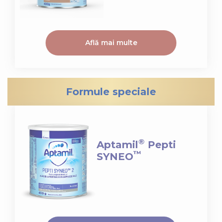
Află mai multe
Formule speciale
®
Aptamil
Pepti
™
SYNEO