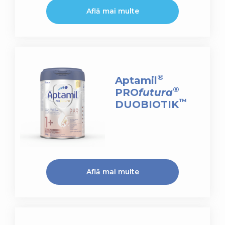
Află mai multe
®
Aptamil
®
PRO
futura
™
DUOBIOTIK
Află mai multe