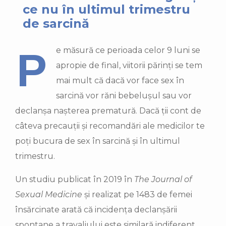
ce nu în ultimul trimestru
de sarcină
Pe măsură ce perioada celor 9 luni se
apropie de final, viitorii părinți se tem
mai mult că dacă vor face sex în
sarcină vor răni bebelușul sau vor
declanșa nașterea prematură. Dacă ții cont de
câteva precauții și recomandări ale medicilor te
poți bucura de sex în sarcină și în ultimul
trimestru.
Un studiu publicat în 2019 în
The Journal of
Sexual Medicine
și realizat pe 1483 de femei
însărcinate arată că incidența declanșării
spontane a travaliului este similară indiferent