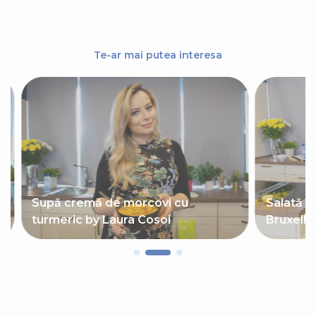
Te-ar mai putea interesa
Supă cremă de morcovi cu
Salată d
turmeric by Laura Cosoi
Bruxelle