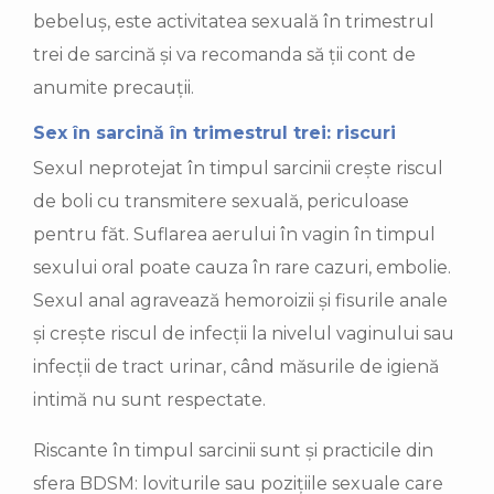
bebeluș, este activitatea sexuală în trimestrul
trei de sarcină și va recomanda să ții cont de
anumite precauții.
Sex în sarcină în trimestrul trei: riscuri
Sexul neprotejat în timpul sarcinii crește riscul
de boli cu transmitere sexuală, periculoase
pentru făt. Suflarea aerului în vagin în timpul
sexului oral poate cauza în rare cazuri, embolie.
Sexul anal agravează hemoroizii și fisurile anale
și crește riscul de infecții la nivelul vaginului sau
infecții de tract urinar, când măsurile de igienă
intimă nu sunt respectate.
Riscante în timpul sarcinii sunt și practicile din
sfera BDSM: loviturile sau pozițiile sexuale care