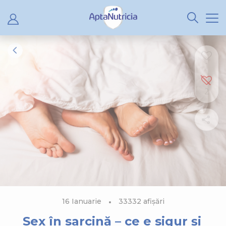
1
2
16 Ianuarie
33332 afișări
Sex în sarcină – ce e sigur și