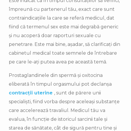
Este indicat ca în timpul consultațiilor să verifici,
împreună cu partenerul tău, exact care sunt
contraindicațiile la care se referă medicul, dat
fiind că termenul sex este mai degrabă generic
și nu acoperă doar raporturi sexuale cu
penetrare. Este mai bine, așadar, să clarificați din
cabinetul medical toate semnele de întrebare
pe care le-ați putea avea pe această temă.
Prostaglandinele din spermă și oxitocina
eliberată în timpul orgasmului pot declanșa
contracții uterine
, sunt de părere unii
specialiști, fiind vorba despre aceleași substanțe
care accelerează travaliul. Medicul tău va
evalua, în funcție de istoricul sarcinii tale și
starea de sănătate, cât de sigură pentru tine și