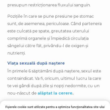
presupun restricționarea fluxului sanguin.
Pozițiile în care se pune presiune pe stomac
sunt, de asemenea, periculoase. Când partenera
este culcată pe spate, greutatea uterului
comprimă organele și împiedică circulația
sângelui către făt, privându-l de oxigen și
nutrienți.
Viața sexuală după naștere
În primele 6 săptămâni după naștere, sexul este
contraindicat. Va fi, oricum, ultimul lucru la care
te vei gândi după zile și nopți nedormite, cu un
nou-născut de
alăptat la cerere
.
Recuperarea după epiziotomie (de care este
Fișierele cookie sunt utilizate pentru a optimiza funcţionalitatea site-ului