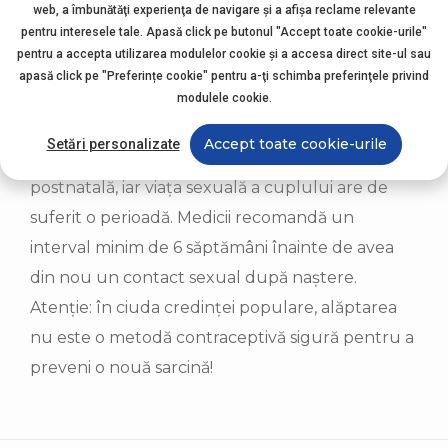
posibil să ai nevoie în timpul nașterii vaginale)
web, a îmbunătăţi experienţa de navigare şi a afişa reclame relevante
pentru interesele tale. Apasă click pe butonul "Accept toate cookie-urile"
sau după o operație de
cezariană
necesită
pentru a accepta utilizarea modulelor cookie şi a accesa direct site-ul sau
timp. În plus, timp de 4-6 săptămâni după
apasă click pe "Preferințe cookie" pentru a-ţi schimba preferinţele privind
naștere vei avea sângerări. Nivelurile de
modulele cookie.
hormoni, în cădere liberă, dar și oboseala sunt
Accept toate cookie-urile
Setări personalizate
factori favorizanți pentru anxietate și depresie
postnatală, iar viața sexuală a cuplului are de
suferit o perioadă. Medicii recomandă un
interval minim de 6 săptămâni înainte de avea
din nou un contact sexual după naștere.
Atenție: în ciuda credinței populare, alăptarea
nu este o metodă contraceptivă sigură pentru a
preveni o nouă sarcină!