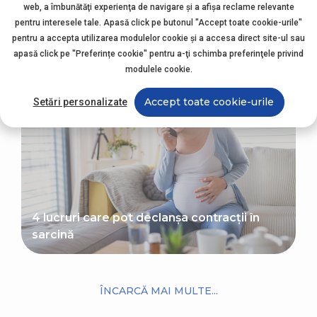
web, a îmbunătăţi experienţa de navigare şi a afişa reclame relevante
pentru interesele tale. Apasă click pe butonul "Accept toate cookie-urile"
Pregătirea pentru naștere: poziția
pentru a accepta utilizarea modulelor cookie şi a accesa direct site-ul sau
bebelușului în burtică
apasă click pe "Preferințe cookie" pentru a-ţi schimba preferinţele privind
modulele cookie.
Accept toate cookie-urile
Setări personalizate
4 lucruri care pot declanșa contracții în
sarcină
ÎNCARCĂ MAI MULTE...