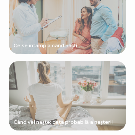
Ce se întâmplă când naști
Când vei naște: data probabilă a nașterii