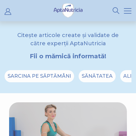
Citește articole create și validate de
către experții AptaNutricia
Fii o mămică informată!
SARCINA PE SĂPTĂMÂNI
SĂNĂTATEA
ALIM