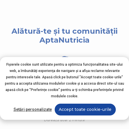
Alătură-te și tu comunității
AptaNutricia
Fișierele cookie sunt utilizate pentru a optimiza funcţionalitatea site-ului
web, a îmbunătăţi experienţa de navigare şi a afişa reclame relevante
pentru interesele tale. Apasă click pe butonul "Accept toate cookie-urile"
4+
pentru a accepta utilizarea modulelor cookie şi a accesa direct site-ul sau
apasă click pe "Preferințe cookie" pentru a-ţi schimba preferinţele privind
experți dedicați
modulele cookie.
Accept toate cookie-urile
Setări personalizate
Durează doar 2 minute