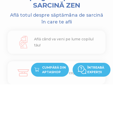
SARCINĂ ZEN
Află totul despre săptămâna de sarcină
în care te afli
Află când va veni pe lume copilul
tău!
CUMPĂRĂ DIN
ÎNTREABĂ
APTASHOP
EXPERȚII
Află cât cântărește copilul tău
Află ce înălțime are copilul tău