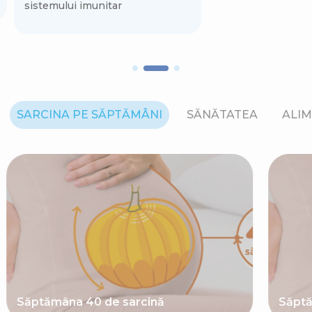
sistemului imunitar
SARCINA PE SĂPTĂMÂNI
SĂNĂTATEA
ALIM
Săptămâna 40 de sarcină
Săptă