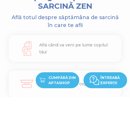
SARCINĂ ZEN
Află totul despre săptămâna de sarcină
în care te afli
Află când va veni pe lume copilul
tău!
CUMPĂRĂ DIN
ÎNTREABĂ
APTASHOP
EXPERȚII
Află cât cântărește copilul tău
Află ce înălțime are copilul tău