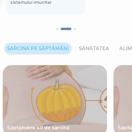
sistemului imunitar
SARCINA PE SĂPTĂMÂNI
SĂNĂTATEA
ALIM
Săptămâna 40 de sarcină
Săptă