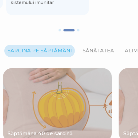
sistemului imunitar
SARCINA PE SĂPTĂMÂNI
SĂNĂTATEA
ALIM
Săptămâna 40 de sarcină
Săptă