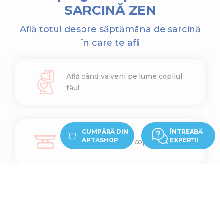
SARCINĂ ZEN
Află totul despre săptămâna de sarcină
în care te afli
Află când va veni pe lume copilul
tău!
CUMPĂRĂ DIN
ÎNTREABĂ
APTASHOP
EXPERȚII
Află cât cântărește copilul tău
Află ce înălțime are copilul tău