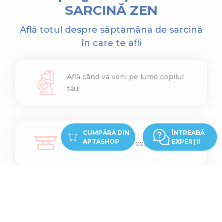
SARCINĂ ZEN
Află totul despre săptămâna de sarcină
în care te afli
Află când va veni pe lume copilul
tău!
CUMPĂRĂ DIN
ÎNTREABĂ
APTASHOP
EXPERȚII
Află cât cântărește copilul tău
Află ce înălțime are copilul tău