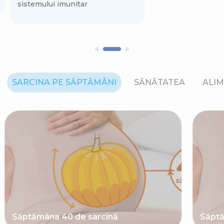
sistemului imunitar
SARCINA PE SĂPTĂMÂNI
SĂNĂTATEA
ALIM
Săptămâna 40 de sarcină
Săptă