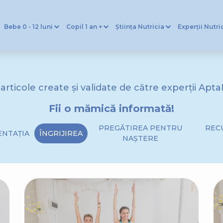
Bebe 0 - 12 luni
Copil 1 an +
Știința Nutricia
Experții Nutri
 articole create și validate de către experții Apta
Fii o mămică informată!
PREGĂTIREA PENTRU
REC
ENTAȚIA
ÎNGRIJIREA
NAȘTERE