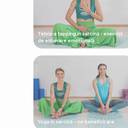
Tehnica tapping în sarcină - exerciții
de eliberare emoțională
Yoga în sarcină – ce beneficii are