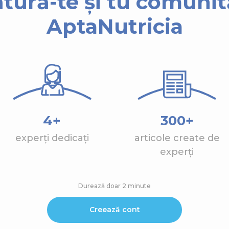
ătură-te și tu comunită
AptaNutricia
4+
300+
experți dedicați
articole create de
experți
Durează doar 2 minute
Creează cont