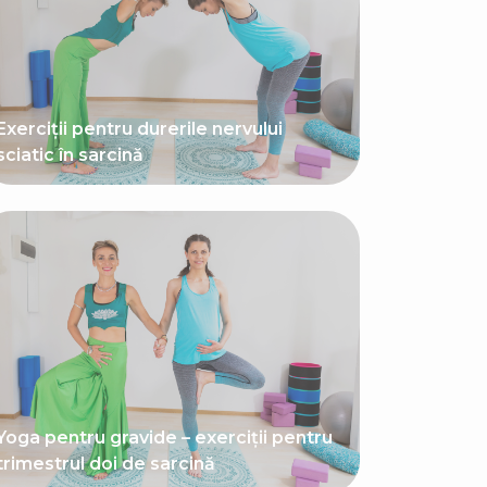
Exerciții pentru durerile nervului
sciatic în sarcină
Yoga pentru gravide – exerciții pentru
trimestrul doi de sarcină