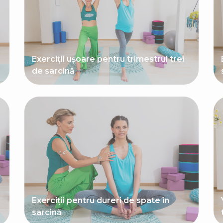
Exerciții ușoare pentru trimestrul trei
de sarcină
Exerciții pentru dureri de spate în
sarcină