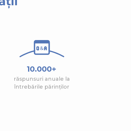
ții
10.000+
răspunsuri anuale la
întrebările părinților