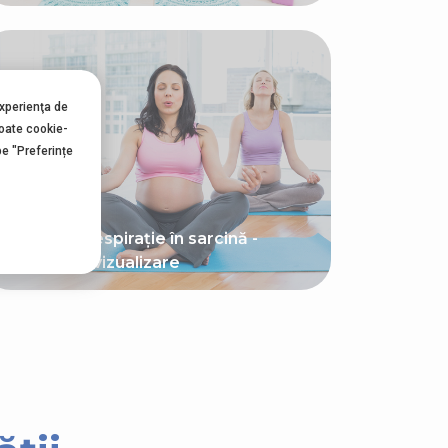
experienţa de
toate cookie-
pe "Preferințe
Tehnici de respirație în sarcină -
exerciții de vizualizare