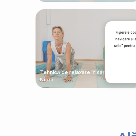
Fișierele co
navigare şi 
urile" pentru
Tehnică de relaxare în sarcină: Yoga
Nidra