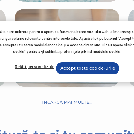
okie sunt utilizate pentru a optimiza funcţionalitatea site-ului web, a îmbunătăţi 
a afişa reclame relevante pentru interesele tale. Apasă click pe butonul "Accept 
 a accepta utilizarea modulelor cookie şi a accesa direct site-ul sau apasă click 
cookie" pentru a-ţi schimba preferinţele privind modulele cookie.
Setări personalizate
Accept toate cookie-urile
Exerciții de respirație în timpul sarcinii
ÎNCARCĂ MAI MULTE...