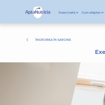
Însărcinată
Cum alăptez
ÎNGRIJIREA ÎN SARCINĂ
Exe