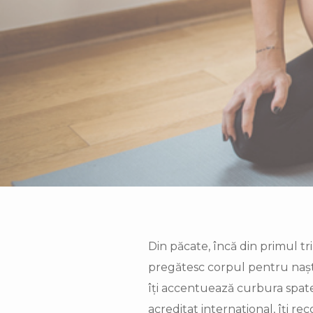
Din păcate, încă din primul tr
pregătesc corpul pentru naște
îți accentuează curbura spate
acreditat international, îți r