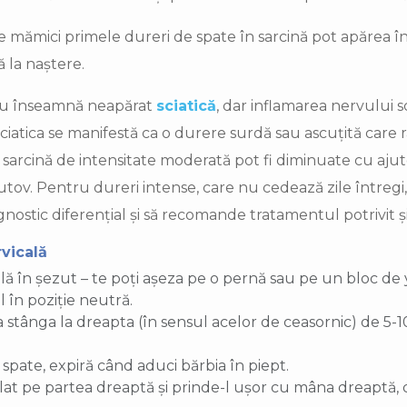
e mămici primele dureri de spate în sarcină pot apărea în
ă la naștere.
 nu înseamnă neapărat
sciatică
, dar inflamarea nervului s
Sciatica se manifestă ca o durere surdă sau ascuțită care r
 sarcină de intensitate moderată pot fi diminuate cu ajutor
. Pentru dureri intense, care nu cedează zile întregi, 
nostic diferențial și să recomande tratamentul potrivit și 
rvicală
lă în șezut – te poți așeza pe o pernă sau pe un bloc de 
l în poziție neutră.
a stânga la dreapta (în sensul acelor de ceasornic) de 5-1
spate, expiră când aduci bărbia în piept.
olat pe partea dreaptă și prinde-l ușor cu mâna dreaptă,