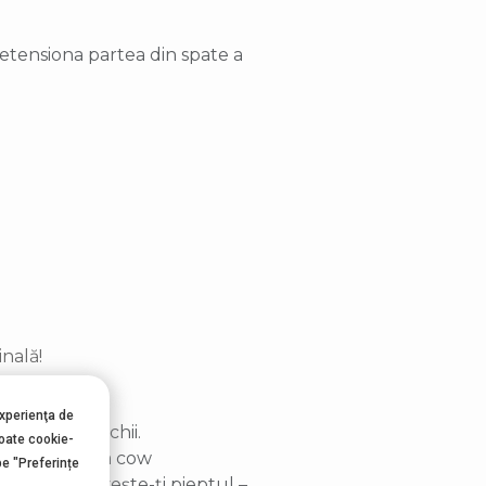
detensiona partea din spate a
nală!
experienţa de
inie cu genunchii.
toate cookie-
napoi – poziția cow
pe "Preferințe
isică și privește-ți pieptul –