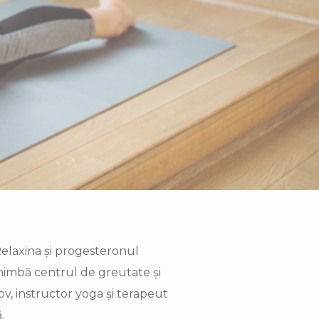
Relaxina și progesteronul
chimbă centrul de greutate și
v, instructor yoga și terapeut
.