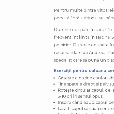
Pentru multe dintre viitoarel
persistă, înrăutățindu-se, pân
Durerile de spate în sarcină
frecvent întâlnită în sarcină. 
pe picior. Durerile de spate în
recomandate de Andreea Pautov
specialist care să pună un diag
Exerciții pentru coloana ce
Găsește o poziție confortabi
Ține spatele drept și pelvisu
Rotește circular capul, de l
5-10 ori în sensul opus.
Inspiră când aduci capul pe 
Lasă-ți capul să cadă contr