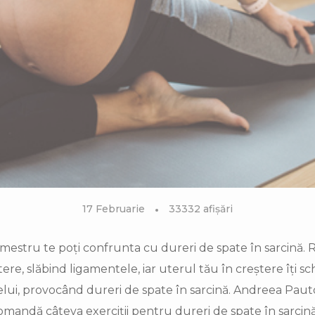
17 Februarie
33332 afișări
imestru te poți confrunta cu dureri de spate în sarcină. 
re, slăbind ligamentele, iar uterul tău în creștere îți s
lui, provocând dureri de spate în sarcină. Andreea Pauto
ecomandă câteva exerciții pentru dureri de spate în sarcină