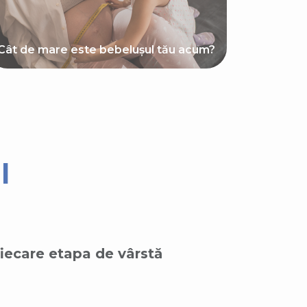
Cât de mare este bebelușul tău acum?
l
fiecare etapa de vârstă