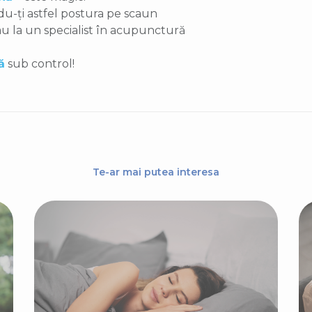
du-ți astfel postura pe scaun
au la un specialist în acupunctură
ă
sub control!
Te-ar mai putea interesa