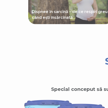
Dispnee în sarcină – de ce respiri greu
când ești însărcinată
Special conceput să su