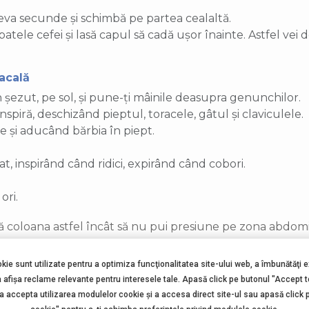
eva secunde și schimbă pe partea cealaltă.
ele cefei și lasă capul să cadă ușor înainte. Astfel vei 
racală
n șezut, pe sol, și pune-ți mâinile deasupra genunchilor.
nspiră, deschizând pieptul, toracele, gâtul și claviculele.
e și aducând bărbia în piept.
rat, inspirând când ridici, expirând când cobori.
ori.
ă coloana astfel încât să nu pui presiune pe zona abdomi
rtebrala - Cat & Cow
okie sunt utilizate pentru a optimiza funcţionalitatea site-ului web, a îmbunătăţi 
rii deasupra încheieturilor de la mâini, iar șoldurile în l
a afişa reclame relevante pentru interesele tale. Apasă click pe butonul "Accept 
 Uită-te în sus și împinge-ți abdomenul în față și umerii î
 a accepta utilizarea modulelor cookie şi a accesa direct site-ul sau apasă click 
 Nu contracta burtica! Împinge omoplații către tavan ca o p