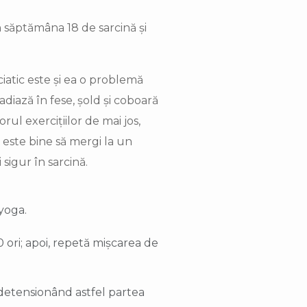
 săptămâna 18 de sarcină și
ciatic este și ea o problemă
adiază în fese, șold și coboară
ul exercițiilor de mai jos,
este bine să mergi la un
sigur în sarcină.
yoga.
0 ori; apoi, repetă mișcarea de
 detensionând astfel partea