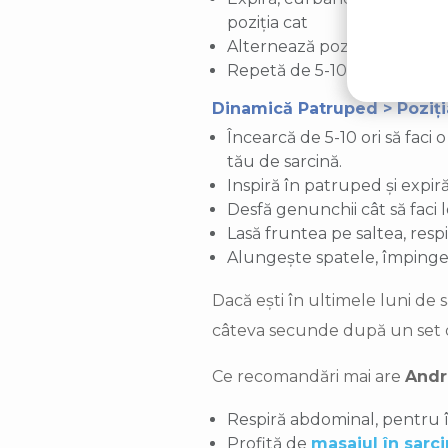
poziția cat
Alternează poziția cow și pozi
Repetă de 5-10 ori.
Dinamică Patruped > Poziția
Încearcă de 5-10 ori să faci
tău de sarcină.
Inspiră în patruped și expiră
Desfă genunchii cât să faci lo
Lasă fruntea pe saltea, respi
Alungește spatele, împinge 
Dacă ești în ultimele luni de 
câteva secunde după un set de 
Ce recomandări mai are
Andr
Respiră abdominal, pentru 
Profită de
masajul în sarc