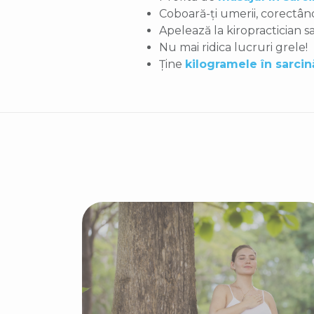
Coboară-ți umerii, corectân
Apelează la kiropractician s
Nu mai ridica lucruri grele!
Ține
kilogramele în sarcin