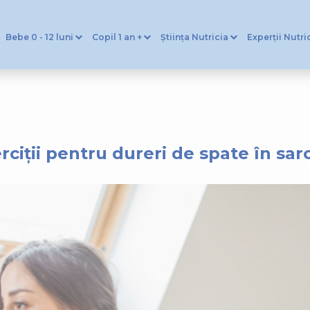
Bebe 0 - 12 luni
Copil 1 an +
Știința Nutricia
Experții Nutri
rciții pentru dureri de spate în sar