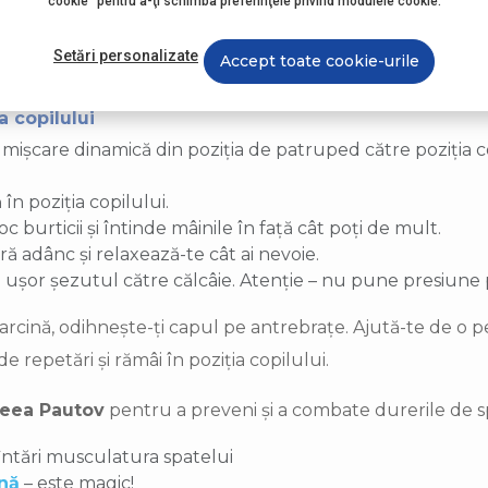
cookie" pentru a-ţi schimba preferinţele privind modulele cookie.
ția cat în timp ce inspiri și expiri.
Setări personalizate
Accept toate cookie-urile
 copilului
 o mișcare dinamică din poziția de patruped către poziția 
 în poziția copilului.
c burticii și întinde mâinile în față cât poți de mult.
ră adânc și relaxează-te cât ai nevoie.
ușor șezutul către călcâie. Atenție – nu pune presiune 
sarcină, odihnește-ți capul pe antrebrațe. Ajută-te de o p
repetări și rămâi în poziția copilului.
eea Pautov
pentru a preveni și a combate durerile de sp
întări musculatura spatelui
ină
– este magic!