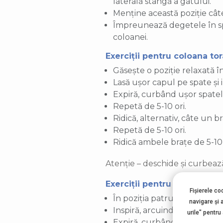
laterală stângă a gâtului.
Menține această poziție cât
Împreunează degetele în spat
coloanei.
Exerciții pentru coloana to
Găsește o poziție relaxată î
Lasă ușor capul pe spate și i
Expiră, curbând ușor spatel
Repetă de 5-10 ori.
Ridică, alternativ, câte un b
Repetă de 5-10 ori.
Ridică ambele brațe de 5-10 
Atenție – deschide și curbeaz
Exerciții pentru coloana ve
Fișierele co
În poziția patruped, ține ume
navigare şi 
Inspiră, arcuindu-ți spatele.
urile" pentru
Expiră, curbându-ți spatele.