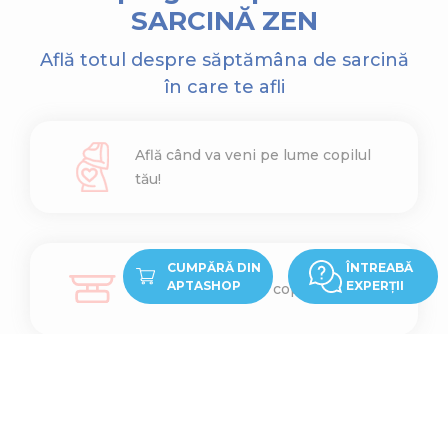
SARCINĂ ZEN
Află totul despre săptămâna de sarcină
în care te afli
Află când va veni pe lume copilul
tău!
CUMPĂRĂ DIN
ÎNTREABĂ
APTASHOP
EXPERȚII
Află cât cântărește copilul tău
Află ce înălțime are copilul tău