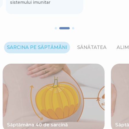
sistemului imunitar
SARCINA PE SĂPTĂMÂNI
SĂNĂTATEA
ALIM
Săptămâna 40 de sarcină
Săptă