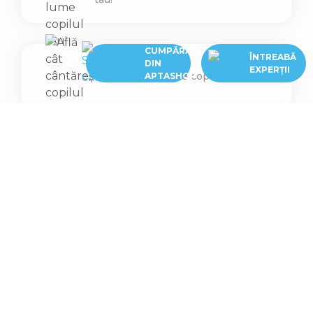
CUMPĂRĂ
ÎNTREABĂ
DIN
EXPERȚII
Află cât cântărește copilul tău
APTASHOP
Află ce înălțime are copilul tău
Intră în program