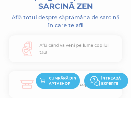
SARCINĂ ZEN
Află totul despre săptămâna de sarcină
în care te afli
Află când va veni pe lume copilul
tău!
CUMPĂRĂ DIN
ÎNTREABĂ
APTASHOP
EXPERȚII
Află cât cântărește copilul tău
Află ce înălțime are copilul tău