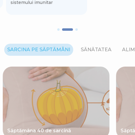
sistemului imunitar
SARCINA PE SĂPTĂMÂNI
SĂNĂTATEA
ALIM
Săptămâna 40 de sarcină
Săptă