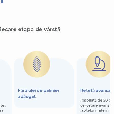
fiecare etapa de vârstă
Fără ulei de palmier
Rețetă avansat
adăugat
Inspirată de 50 de
tei,
cercetare avansat
ea
laptelui matern