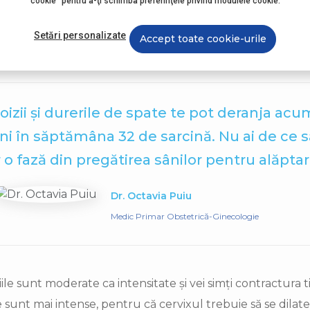
cookie" pentru a-ţi schimba preferinţele privind modulele cookie.
racțiilor îți pot fi de folos sau, dacă nu ești prietenă cu t
are 5 minute, ele durează 1 minut și observi asta pe parcur
Setări personalizate
Accept toate cookie-urile
 mergeți la spital – bebelușul se va naște în curând!
izii și durerile de spate te pot deranja acum
ni în săptămâna 32 de sarcină. Nu ai de ce să
 o fază din pregătirea sânilor pentru alăptar
Dr. Octavia Puiu
Medic Primar Obstetrică-Ginecologie
țiile sunt moderate ca intensitate și vei simți contractur
e sunt mai intense, pentru că cervixul trebuie să se dilate