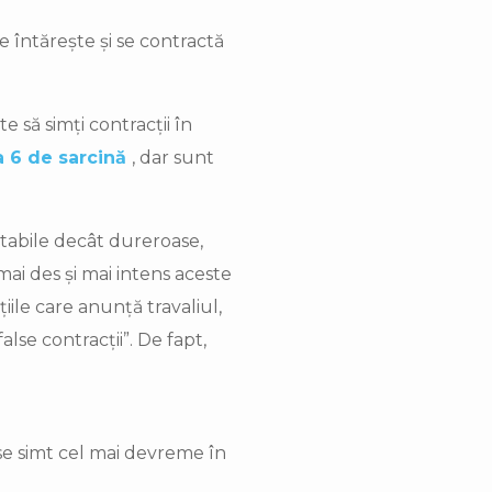
se întărește și se contractă
să simți contracții în
 6 de sarcină
, dar sunt
rtabile decât dureroase,
mai des și mai intens aceste
iile care anunță travaliul,
lse contracții”. De fapt,
se simt cel mai devreme în