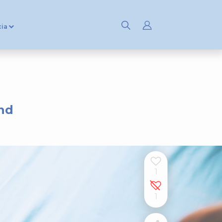
cia
ând
1
1