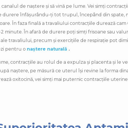
canalul de naștere și să vină pe lume. Vei simți contracți
 durere înfășurându-ți tot trupul, începând din spate, 
ioare. În faza finală a travaliului contracțiile durează ca
-2 minute. În afară de durere poți simți frisoane sau valur
ale travaliului, precum și exercițiile de respirație pot di
ezi pentru o
naștere naturală
.
, contracțiile au rolul de a expulza și placenta și le vei
i după naștere, pe măsură ce uterul își revine la forma dina
rează oxitocină, vei simți mai puternic contracțiile uterine
Superioritatea Aptami