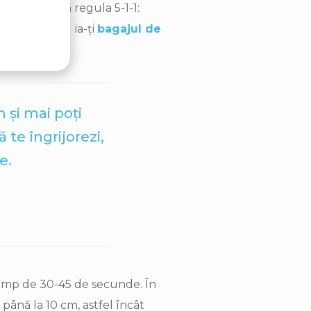
ehnica, aplică regula 5-1-1:
sul unei ore, ia-ți
bagajul de
 și mai poți
 te îngrijorezi,
e.
a timp de 30-45 de secunde. În
 până la 10 cm, astfel încât