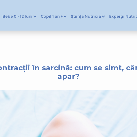
Bebe 0 - 12 luni
Copil 1 an +
Știința Nutricia
Experții Nutri
ntracții în sarcină: cum se simt, c
apar?