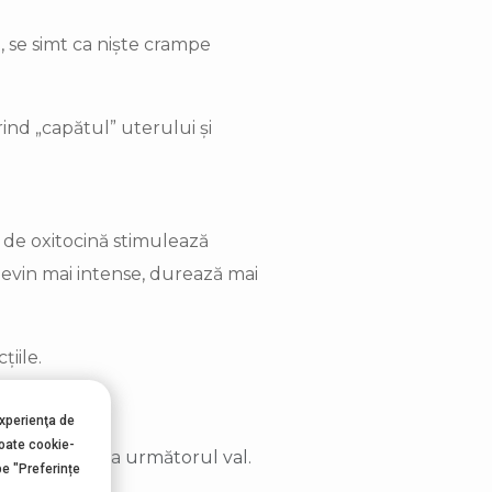
, se simt ca niște crampe
.
rind „capătul” uterului și
 de oxitocină stimulează
 devin mai intense, durează mai
iile.
experienţa de
toate cookie-
timpul până la următorul val.
pe "Preferințe