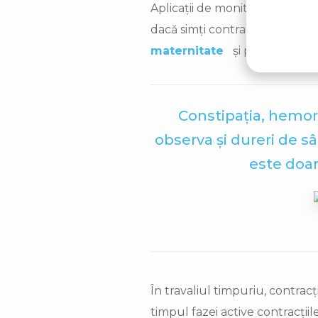
Aplicații de monitorizare a cont
dacă simți contracțiile la fiec
maternitate
și partenerul și
Constipația, hemoro
observa și dureri de sâ
este doar
În travaliul timpuriu, contrac
timpul fazei active contracțiil