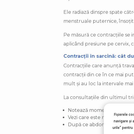
Ele radiază dinspre spate căt
menstruale puternice, însoțit
Pe măsură ce contracțiile se i
aplicând presiune pe cervix, c
Contracții în sarcină: cât d
Contracțiile care anunță trav
contracții din ce în ce mai pu
mult și au loc la intervale mai
La consultațiile din ultimul t
Notează momentul când îți 
Fișierele co
Vezi care este momentul cul
navigare şi 
După ce abdomenul se relax
urile" pentru