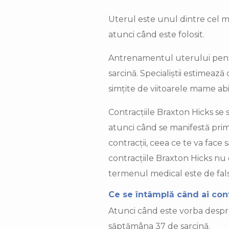
Uterul este unul dintre cel mai
atunci când este folosit.
Antrenamentul uterului pentr
sarcină. Specialiștii estimează
simțite de viitoarele mame abi
Contracțiile Braxton Hicks se
atunci când se manifestă primel
contracții, ceea ce te va face 
contracțiile Braxton Hicks nu 
termenul medical este de fals t
Ce se întâmplă când ai cont
Atunci când este vorba despre
săptămâna 37 de sarcină.