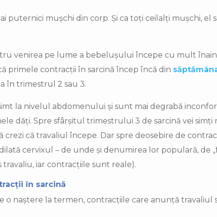
 puternici mușchi din corp. Și ca toți ceilalți mușchi, el 
u venirea pe lume a bebelușului începe cu mult înainte 
 că primele contracții în sarcină încep încă din
săptămâna
a în trimestrul 2 sau 3.
 simt la nivelul abdomenului și sunt mai degrabă inconfo
e dăți. Spre sfârșitul trimestrului 3 de sarcină vei simți 
să crezi că travaliul începe. Dar spre deosebire de contracț
dilată cervixul – de unde și denumirea lor populară, de „fa
ravaliu, iar contracțiile sunt reale).
racții în sarcină
 o naștere la termen, contracțiile care anunță travaliul 