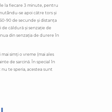
ile la fiecare 3 minute, pentru
mutându-se apoi către tors și
m 60-90 de secunde și distanța
i de căldură și senzație de
minua din senzația de durere în
 mai simți o vreme (mai ales
inte de sarcină. În special în
: nu te speria, acestea sunt
l