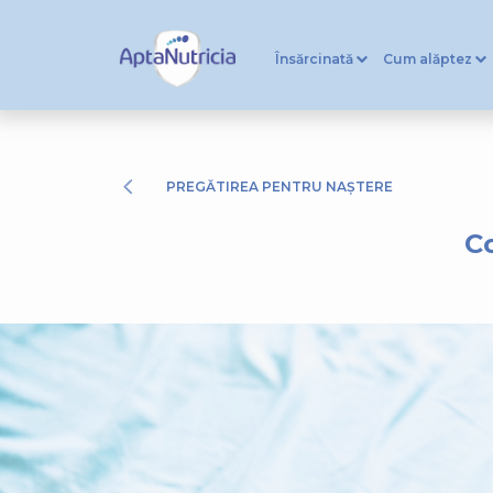
Însărcinată
Cum alăptez
PREGĂTIREA PENTRU NAȘTERE
Co