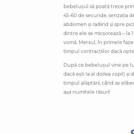
bebelușul să poată trece prin 
45-60 de secunde, senzația de
abdomen și radiind și spre pic
dintre ele se micșorează – la 1
vomă. Mersul, în primele faze 
timpul contracțiilor dacă opt
După ce bebelușul vine pe lume
dacă ești la al doilea copil) ș
timpul alăptării, când se elibe
așa numitele răsuri!