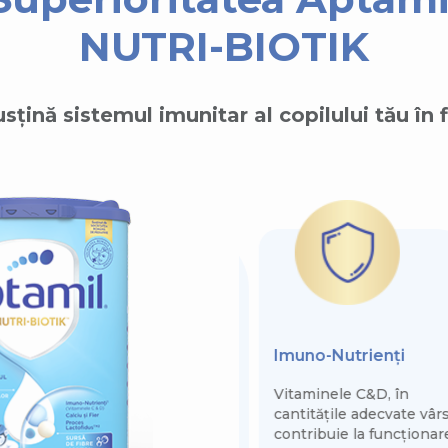
NUTRI-BIOTIK
sțină sistemul imunitar al copilului tău în 
Rețetă avansată
Imuno-Nutrienți
Inspirată de 50 de ani de
Vitaminele C&D, în
cercetare avansată a
cantitățile adecvate vârs
laptelui matern
contribuie la funcționar