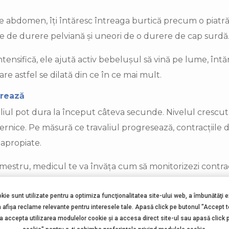
re abdomen, îți întăresc întreaga burtică precum o piatră
e de durere pelviană și uneori de o durere de cap surdă
ntensifică, ele ajută activ bebelușul să vină pe lume, întă
are astfel se dilată din ce în ce mai mult.
urează
aliul pot dura la început câteva secunde. Nivelul crescut
ternice. Pe măsură ce travaliul progresează, contracțiile
 apropiate.
rimestru, medicul te va învăța cum să monitorizezi contracț
simți abdomenul întărindu-se.
okie sunt utilizate pentru a optimiza funcţionalitatea site-ului web, a îmbunătăţi 
minant al contracției.
a afişa reclame relevante pentru interesele tale. Apasă click pe butonul "Accept 
ează, notează cât a durat contracția și cronometrează 
 a accepta utilizarea modulelor cookie şi a accesa direct site-ul sau apasă click 