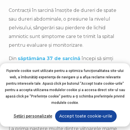
Contracții în sarcină însoțite de dureri de spate
sau dureri abdominale, o presiune la nivelul
pelvisului, sângerări sau pierdere de lichid
amniotic sunt simptome care te trimit la spital
pentru evaluare și monitorizare.
Din
săptămâna 37 de sarcină
începi să simți
contracții din ce în ce mai des, pe măsură ce
Fișierele cookie sunt utilizate pentru a optimiza funcţionalitatea site-ului
corpul începe pregătirea pentru travaliu și
web, a îmbunătăţi experienţa de navigare şi a afişa reclame relevante
pentru interesele tale. Apasă click pe butonul "Accept toate cookie-urile"
naștere.
pentru a accepta utilizarea modulelor cookie şi a accesa direct site-ul sau
apasă click pe "Preferințe cookie" pentru a-ţi schimba preferinţele privind
Contracțiile se vor simți mai întâi ca niște crampe
modulele cookie.
menstruale, vor fi intermitente și nu prea
dureroase, mai degrabă neplăcute.
Accept toate cookie-urile
Setări personalizate
La prima naștere multe dintre viitoarele mame