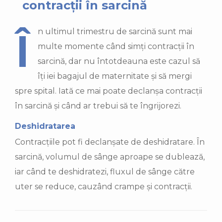
contracții în sarcină
În ultimul trimestru de sarcină sunt mai
multe momente când simți contracții în
sarcină, dar nu întotdeauna este cazul să
îți iei bagajul de maternitate și să mergi
spre spital. Iată ce mai poate declanșa contracții
în sarcină și când ar trebui să te îngrijorezi.
Deshidratarea
Contracțiile pot fi declanșate de deshidratare. În
sarcină, volumul de sânge aproape se dublează,
iar când te deshidratezi, fluxul de sânge către
uter se reduce, cauzând crampe și contracții.