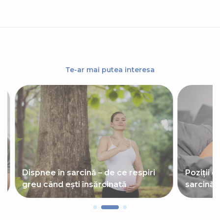
Te-ar mai putea interesa
Dispnee în sarcină – de ce respiri
Poziții d
greu când ești însărcinată
sarcină