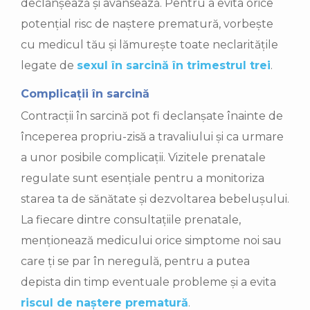
declanșează și avansează. Pentru a evita orice
potențial risc de naștere prematură, vorbește
cu medicul tău și lămurește toate neclaritățile
legate de
sexul în sarcină în trimestrul trei
.
Complicații în sarcină
Contracții în sarcină pot fi declanșate înainte de
începerea propriu-zisă a travaliului și ca urmare
a unor posibile complicații. Vizitele prenatale
regulate sunt esențiale pentru a monitoriza
starea ta de sănătate și dezvoltarea bebelușului.
La fiecare dintre consultațiile prenatale,
menționează medicului orice simptome noi sau
care ți se par în neregulă, pentru a putea
depista din timp eventuale probleme și a evita
riscul de naștere prematură
.