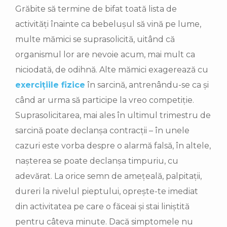
Grăbite să termine de bifat toată lista de
activități înainte ca bebelușul să vină pe lume,
multe mămici se suprasolicită, uitând că
organismul lor are nevoie acum, mai mult ca
niciodată, de odihnă. Alte mămici exagerează cu
exercițiile fizice
în sarcină, antrenându-se ca și
când ar urma să participe la vreo competiție.
Suprasolicitarea, mai ales în ultimul trimestru de
sarcină poate declanșa contracții – în unele
cazuri este vorba despre o alarmă falsă, în altele,
nașterea se poate declanșa timpuriu, cu
adevărat. La orice semn de amețeală, palpitații,
dureri la nivelul pieptului, oprește-te imediat
din activitatea pe care o făceai și stai liniștită
pentru câteva minute. Dacă simptomele nu