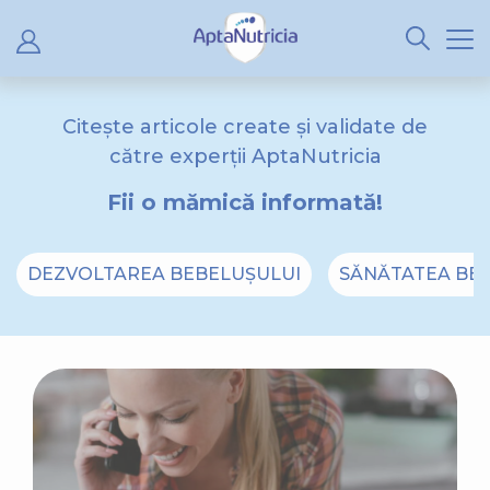
Citește articole create și validate de
către experții AptaNutricia
Fii o mămică informată!
DEZVOLTAREA BEBELUȘULUI
SĂNĂTATEA BE