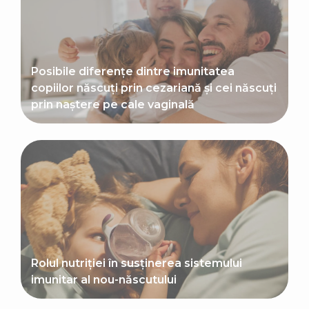
Posibile diferențe dintre imunitatea
copiilor născuți prin cezariană și cei născuți
prin naștere pe cale vaginală
Rolul nutriției în susținerea sistemului
imunitar al nou-născutului