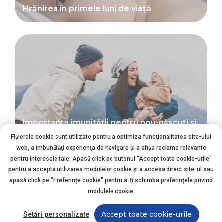
Hrănirea în primele luni de viață
Importanța imunității pentru nou-născuți și
modul în care poate fi susținută
Fișierele cookie sunt utilizate pentru a optimiza funcţionalitatea site-ului
web, a îmbunătăţi experienţa de navigare şi a afişa reclame relevante
pentru interesele tale. Apasă click pe butonul "Accept toate cookie-urile"
pentru a accepta utilizarea modulelor cookie şi a accesa direct site-ul sau
apasă click pe "Preferințe cookie" pentru a-ţi schimba preferinţele privind
modulele cookie.
Accept toate cookie-urile
Setări personalizate