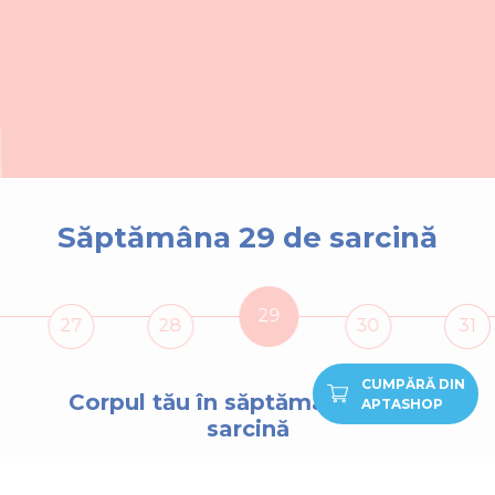
Săptămâna 29 de sarcină
29
27
28
30
31
CUMPĂRĂ DIN
Corpul tău în săptămâna
29
de
APTASHOP
sarcină
În săptămâna 29 de sarcină ești însărcinată