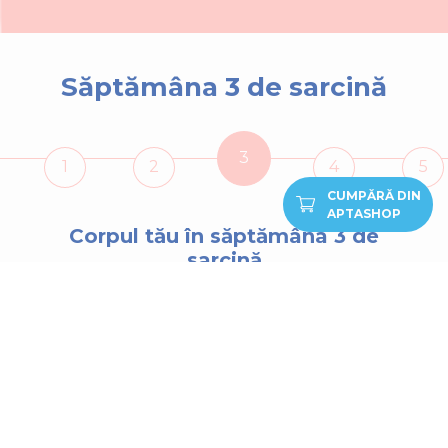
Săptămâna 3 de sarcină
3
1
2
4
5
CUMPĂRĂ DIN
APTASHOP
Corpul tău în săptămâna
3
de
sarcină
Felicitări, ești însărcinată! În săptămâna 3 de
sarcină începe, propriu-zis, sarcina ta! Viitorul
tău bebeluș este în săptămâna 3 de sarcină
doar un ciorchine de celule care cresc și se
multiplică și care nu e mai mare decât un
vârf de ac. Durează cam 4 zile până când