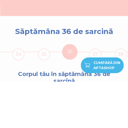
Săptămâna 36 de sarcină
36
34
35
37
38
CUMPĂRĂ DIN
APTASHOP
Corpul tău în săptămâna
36
de
sarcină
Din săptămâna 36 de sarcină până când vei
naște vei merge mai des la consult: în fiecare
săptămână sau cel mult la 14 zile. Dacă s-ar
naște în săptămâna 36 de sarcină, bebelușul
tău ar fi considerat încă prematur, deși la