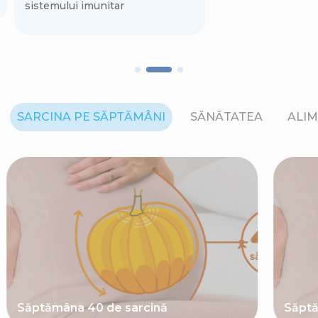
sistemului imunitar
SARCINA PE SĂPTĂMÂNI
SĂNĂTATEA
ALIM
Săptămâna 40 de sarcină
Săptă