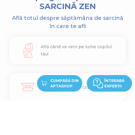
SARCINĂ ZEN
Află totul despre săptămâna de sarcină
în care te afli
Află când va veni pe lume copilul
tău!
CUMPĂRĂ DIN
ÎNTREABĂ
APTASHOP
EXPERȚII
Află cât cântărește copilul tău
Află ce înălțime are copilul tău