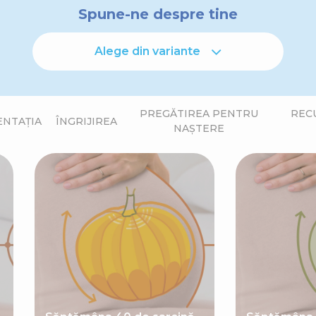
Spune-ne despre tine
Alege din variante
PREGĂTIREA PENTRU
REC
ENTAȚIA
ÎNGRIJIREA
NAȘTERE