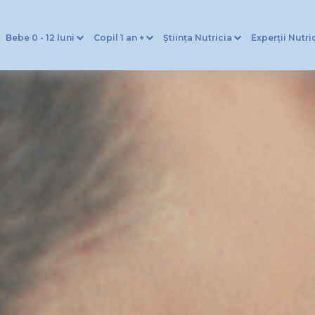
Bebe 0 - 12 luni
Copil 1 an +
Știința Nutricia
Experții Nutri