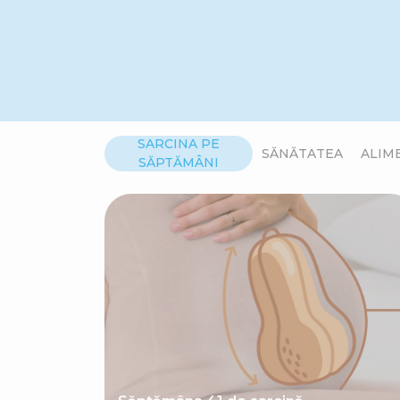
SARCINA PE
SĂNĂTATEA
ALIM
SĂPTĂMÂNI