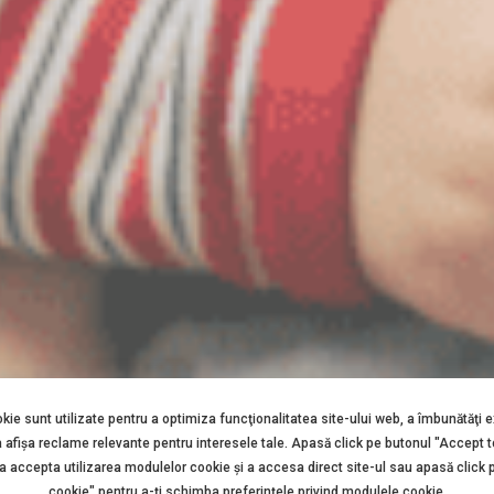
okie sunt utilizate pentru a optimiza funcţionalitatea site-ului web, a îmbunătăţi 
a afişa reclame relevante pentru interesele tale. Apasă click pe butonul "Accept 
 a accepta utilizarea modulelor cookie şi a accesa direct site-ul sau apasă click 
cookie" pentru a-ţi schimba preferinţele privind modulele cookie.