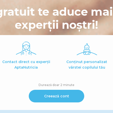
gratuit te aduce ma
experții noștri!
Contact direct cu experții
Conținut personalizat
AptaNutricia
vârstei copilului tău
Durează doar 2 minute
Creează cont