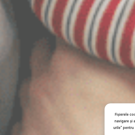
Fișierele co
navigare şi 
urile" pentru