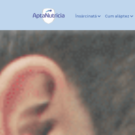
Însărcinată
Cum alăptez