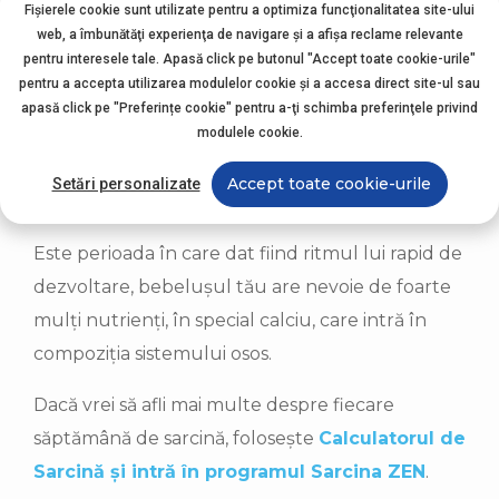
mai multă lumină ajunge în căsuța lui
Fișierele cookie sunt utilizate pentru a optimiza funcţionalitatea site-ului
intrauterină, și bebe poate reacționa la stimuli
web, a îmbunătăţi experienţa de navigare şi a afişa reclame relevante
pentru interesele tale. Apasă click pe butonul "Accept toate cookie-urile"
luminoși. Deși mai are câteva săptămâni bune
pentru a accepta utilizarea modulelor cookie şi a accesa direct site-ul sau
până la venirea pe lume, se comportă deja ca un
apasă click pe "Preferințe cookie" pentru a-ţi schimba preferinţele privind
modulele cookie.
omuleț. Ține ochii închiși atunci când doarme și
deschiși când e în stare de veghe și își exersează
Accept toate cookie-urile
Setări personalizate
abilitățile care îi vor fi de folos după naștere.
Este perioada în care dat fiind ritmul lui rapid de
dezvoltare, bebelușul tău are nevoie de foarte
mulți nutrienți, în special calciu, care intră în
compoziția sistemului osos.
Dacă vrei să afli mai multe despre fiecare
săptămână de sarcină, folosește
Calculatorul de
Sarcină și intră în programul Sarcina ZEN
.