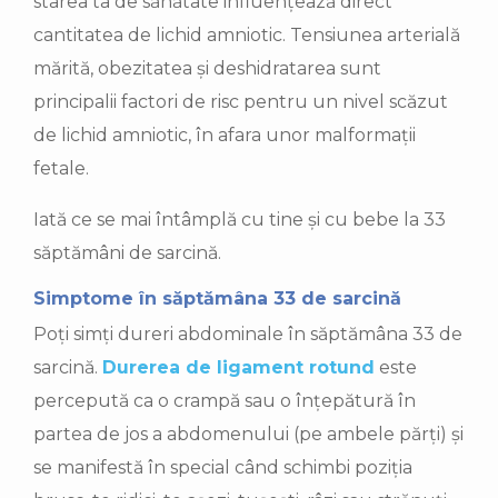
starea ta de sănătate influențează direct
cantitatea de lichid amniotic. Tensiunea arterială
mărită, obezitatea și deshidratarea sunt
principalii factori de risc pentru un nivel scăzut
de lichid amniotic, în afara unor malformații
fetale.
Iată ce se mai întâmplă cu tine și cu bebe la 33
săptămâni de sarcină.
Simptome în săptămâna 33 de sarcină
Poți simți dureri abdominale în săptămâna 33 de
sarcină.
Durerea de ligament rotund
este
percepută ca o crampă sau o înțepătură în
partea de jos a abdomenului (pe ambele părți) și
se manifestă în special când schimbi poziția