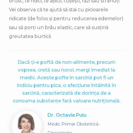
brusc, te ridici, te așezi, tușești, râzi sau strănuți.
Vei observa că te ajută să stai cu picioarele
ridicate (de folos și pentru reducerea edemelor)
sau să porți un brâu elastic, care să susțină
greutatea burticii.
Dacă ți-e poftă de non-alimente, precum
vopsea, cretă sau noroi, mergi imediat la
medic. Aceste pofte în sarcină pot fi un
indiciu pentru pica, o afecțiune întâlnită în
sarcină, caracterizată de dorința de a
consuma substanțe fară valoare nutrițională.
Dr. Octavia Puiu
Medic Primar Obstetrică-