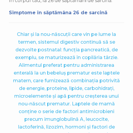
în corpul tău, la 26 de săptămâni de sarcină.
Simptome în săptămâna 26 de sarcină
Chiar și la nou-născuții care vin pe lume la
termen, sistemul digestiv continuă să se
dezvolte postnatal: funcția pancreatică, de
exemplu, se maturizează în copilăria târzie.
Alimentul preferat pentru administrarea
enterală la un bebeluș prematur este laptele
matern, care furnizează combinația potrivită
de energie, proteine, lipide, carbohidraţi,
microelemente şi apă pentru creşterea unui
nou-născut prematur. Laptele de mamă
conţine o serie de factori antimicrobieni
precum imunglobulină A, leucocite,
lactoferină, lizozim, hormoni şi factori de