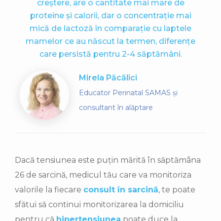
creştere, are o cantitate mai mare de
proteine și calorii, dar o concentraţie mai
mică de lactoză în comparaţie cu laptele
mamelor ce au născut la termen, diferenţe
care persistă pentru 2-4 săptămâni.
Mirela Păcălici
Educator Perinatal SAMAS și
consultant în alăptare
Dacă tensiunea este puțin mărită în săptămâna
26 de sarcină, medicul tău care va monitoriza
valorile la fiecare
consult în sarcină
, te poate
sfătui să continui monitorizarea la domiciliu
pentru că
hipertensiunea
poate duce la