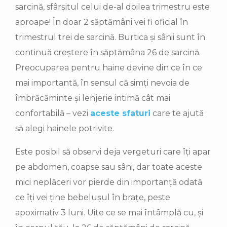
sarcină, sfârșitul celui de-al doilea trimestru este
aproape! În doar 2 săptămâni vei fi oficial în
trimestrul trei de sarcină. Burtica și sânii sunt în
continuă creștere în săptămâna 26 de sarcină.
Preocuparea pentru haine devine din ce în ce
mai importantă, în sensul că simți nevoia de
îmbrăcăminte și lenjerie intimă cât mai
confortabilă – vezi
aceste sfaturi
care te ajută
să alegi hainele potrivite.
Este posibil să observi deja vergeturi care îți apar
pe abdomen, coapse sau sâni, dar toate aceste
mici neplăceri vor pierde din importanță odată
ce îți vei ține bebelușul în brațe, peste
apoximativ 3 luni. Uite ce se mai întâmplă cu, și