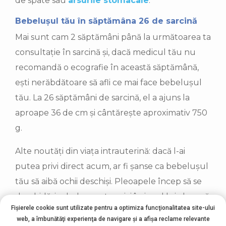
de spate sau
arsurile stomacale
.
Bebelușul tău în săptămâna 26 de sarcină
Mai sunt cam 2 săptămâni până la următoarea ta
consultație în sarcină și, dacă medicul tău nu
recomandă o ecografie în această săptămână,
ești nerăbdătoare să afli ce mai face bebelușul
tău. La 26 săptămâni de sarcină, el a ajuns la
aproape 36 de cm și cântărește aproximativ 750
g.
Alte noutăți din viața intrauterină: dacă l-ai
putea privi direct acum, ar fi șanse ca bebelușul
tău să aibă ochii deschiși. Pleoapele încep să se
deschidă, iar bebe poate privi în jurul lui, doar că
Fișierele cookie sunt utilizate pentru a optimiza funcţionalitatea site-ului
nu va vedea așa cum o face adultul. Din păcate,
web, a îmbunătăţi experienţa de navigare şi a afişa reclame relevante