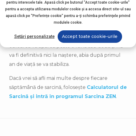
priveliștea nu e foarte ofertantă, dar îi oferă
pentru interesele tale. Apasă click pe butonul "Accept toate cookie-urile"
suficiente informații pentru exersarea vederii. Se
pentru a accepta utilizarea modulelor cookie şi a accesa direct site-ul sau
apasă click pe "Preferințe cookie" pentru a-ţi schimba preferinţele privind
pare că lumina puternică poate ajunge în
modulele cookie.
mediul intrauterin similar cum o rază de lumină
Accept toate cookie-urile
Setări personalizate
trece prin obraz. Irisul nu este încă pigmentat,
culoarea va apărea peste o lună sau două și nu
va fi definitivă nici la naștere, abia după primul
an de viață se va stabiliza.
Dacă vrei să afli mai multe despre fiecare
săptămână de sarcină, folosește
Calculatorul de
Sarcină și intră în programul Sarcina ZEN
.