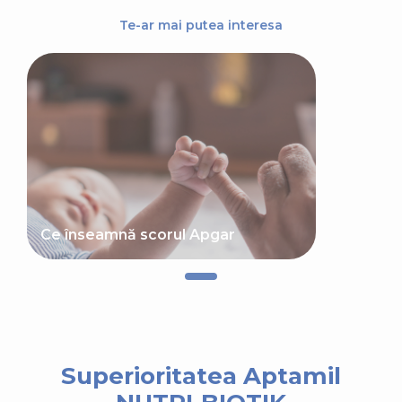
Te-ar mai putea interesa
Ce înseamnă scorul Apgar
Superioritatea Aptamil