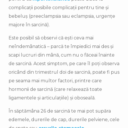
complicații posibile complicații pentru tine și
bebeluș (preeclampsia sau eclampsia, urgențe
majore în sarcină).
Este posibil să observi că ești ceva mai
neîndemânatică – parcă te împiedici mai des și
scapi lucruri din mână, cum nu o făceai înainte
de sarcină. Acest simptom, pe care îl poți observa
oricând din trimestrul doi de sarcină, poate fi pus
pe seama mai multor factori, printre care
hormonii de sarcină (care relaxează toate
ligamentele și articulațiile) și oboseală.
În săptămâna 26 de sarcină te mai pot supăra
edemele, durerile de cap, durerile pelviene, cele