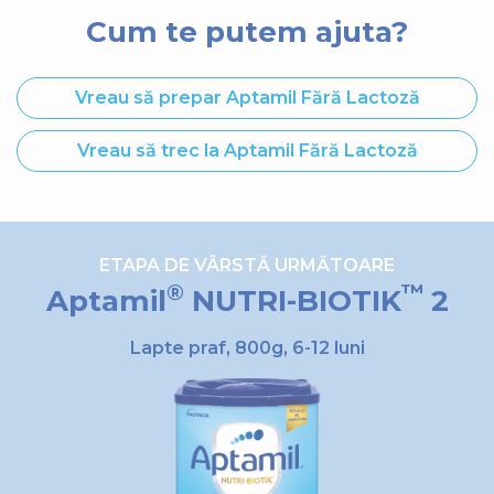
Cum te putem ajuta?
Vreau să prepar Aptamil Fără Lactoză
Vreau să trec la Aptamil Fără Lactoză
ETAPA DE VÂRSTĂ URMĂTOARE
®
™
Aptamil
NUTRI-BIOTIK
2
Lapte praf, 800g, 6-12 luni