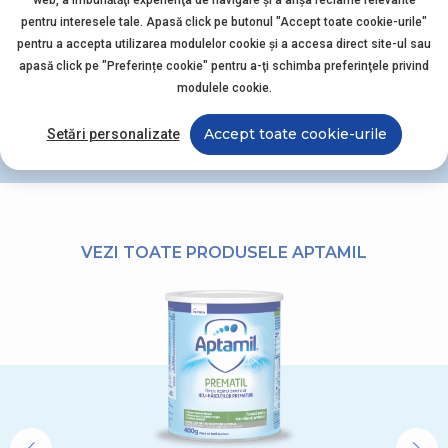
între 1 – 2 ani, ce conține combinația
adecvat vârstei. 500 ml pe zi, alături
pentru interesele tale. Apasă click pe butonul "Accept toate cookie-urile"
noastră unică de oligozaharide
pentru a accepta utilizarea modulelor cookie şi a accesa direct site-ul sau
de o dietă echilibrată, acoperă o mare
identice ca structură cu
apasă click pe "Preferințe cookie" pentru a-ţi schimba preferinţele privind
parte din necesarul zilei de vitamine și
modulele cookie.
oligozaharidele din laptele matern și
minerale.
lipide din lapte.
Accept toate cookie-urile
Setări personalizate
VEZI TOATE PRODUSELE APTAMIL