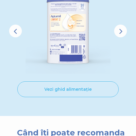
Vezi ghid alimentație
Când îți poate recomanda