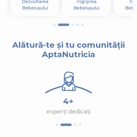
Dezvoltarea
Îngrijirea
Nut
Bebelușului
Bebelușului
Bebel
Alătură-te și tu comunității
AptaNutricia
4+
experți dedicați