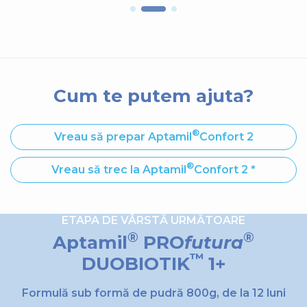
Cum te putem ajuta?
®
Vreau să prepar Aptamil
Confort 2
®
Vreau să trec la Aptamil
Confort 2 *
ETAPA DE VÂRSTĂ URMĂTOARE
®
®
Aptamil
PRO
futura
ETAPA DE VÂRSTĂ URMĂTOARE
™
DUOBIOTIK
1+
®
™
Aptamil
NUTRI-BIOTIK
1+
Formulă sub formă de pudră 800g, de la 12 luni
Formulă sub formă de pudră, 800g, 1-2 ani