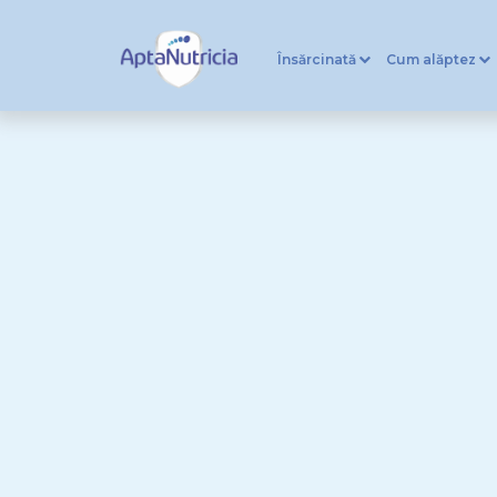
Însărcinată
Cum alăptez