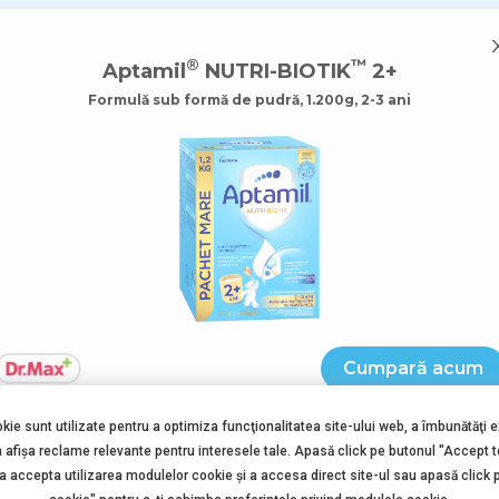
®
™
Aptamil
NUTRI-BIOTIK
2+
Formulă sub formă de pudră, 1.200g, 2-3 ani
™
RI-BIOTIK
2+
.200g, 2-3 ani
ții sistemul imunitar al
tri-Biotik 2+, formulă
zi, alături de o dietă
Cumpară acum
e parte din necesarul
e.
Cumpară acum
okie sunt utilizate pentru a optimiza funcţionalitatea site-ului web, a îmbunătăţi 
a afişa reclame relevante pentru interesele tale. Apasă click pe butonul "Accept 
 a accepta utilizarea modulelor cookie şi a accesa direct site-ul sau apasă click 
Cumpară acum