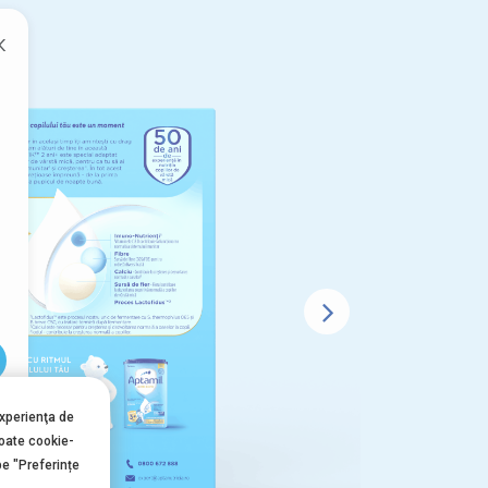
x
experienţa de
toate cookie-
pe "Preferințe