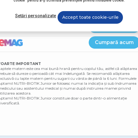
cookie" pentru a-ţi schimba preferinţele privind modulele cookie.
Cumpară acum
Setări personalizate
Accept toate cookie-urile
Cumpară acum
Cumpară acum
FOARTE IMPORTANT
aptele matern este cea mai bună hrană pentru copilul tău, astfel că alăptarea
rebuie să dureze o perioadă cât mai îndelungată. Se recomandă alăptarea
xclusivă cu lapte matern pentru sugarii cu vârsta de până la 6 luni. Formulele
ptamil NUTRI-BIOTIK Junior se folosesc numai la indicația și sub îndrumarea
edicului sau asistentului medical și numai după instruirea mamei privind
tilizarea acestora.
ptamil NUTRI-BIOTIK Junior constituie doar o parte dintr-o alimentație
iversificată.