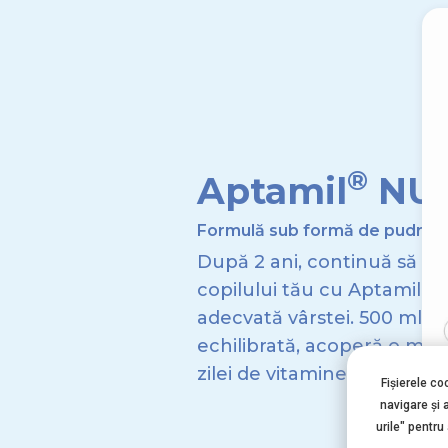
®
Aptamil
NUT
Formulă sub formă de pudră, 1
După 2 ani, continuă să sus
copilului tău cu Aptamil Nu
adecvată vârstei. 500 ml pe 
echilibrată, acoperă o mar
zilei de vitamine și mineral
Fișierele co
navigare şi 
urile" pentru