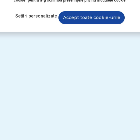
cookie" pentru a-ţi schimba preferinţele privind modulele cookie.
Setări personalizate
Accept toate cookie-urile