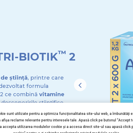
™
RI-BIOTIK
2
de știință
, printre care
 dezvoltat formula
 2 ce combină
vitamine
descoperirile științifice
okie sunt utilizate pentru a optimiza funcţionalitatea site-ului web, a îmbunătăţi 
a afişa reclame relevante pentru interesele tale. Apasă click pe butonul "Accept 
 a accepta utilizarea modulelor cookie şi a accesa direct site-ul sau apasă click 