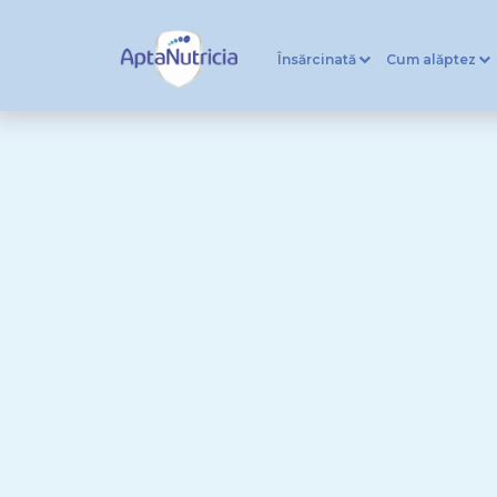
Însărcinată
Cum alăptez