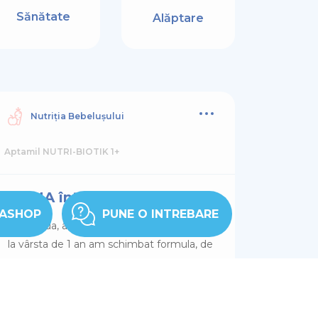
Sănătate
Alăptare
Nutriția Bebelușului
Aptamil NUTRI-BIOTIK 1+
TOMA întreabă:
TASHOP
PUNE O INTREBARE
Bună ziua, am doi bebei, de 1 an si 2 luni,
la vârsta de 1 an am schimbat formula, de
la aptamil AR, am trecut la aptamil
nutribiotik 1+. Trecerea a fost treptata,
fara incidente, însă in urma unei viroze, de