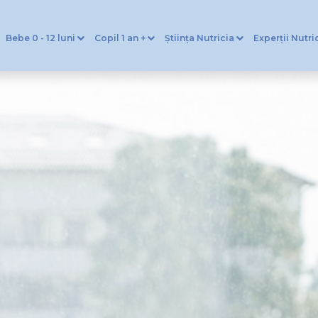
Bebe 0 - 12 luni
Copil 1 an +
Știința Nutricia
Experții Nutri