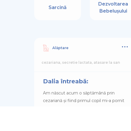
Dezvoltarea
Sarcină
Bebelușului
Alăptare
cezariana, secretie lactata, atasare la san
Dalia întreabă:
Am născut acum o săptămână prin
cezariană și fiind primul copil mi-a pornit
mai greu lactația,acum de 2-3 zile vine
mai mult ca la început dar bebelina nu
mai vrea să stea la sân cred ca se