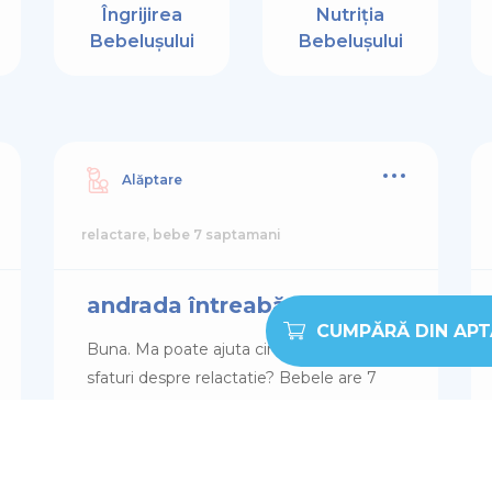
Nutriția
Îngrijirea
Bebelușului
Bebelușului
Alăptare
relactare, bebe 7 saptamani
andrada întreabă:
CUMPĂRĂ DIN AP
Buna. Ma poate ajuta cineva cu cateva
sfaturi despre relactatie? Bebele are 7
saptamani dar din anumite motive nu a
mai fost pus la san de 3 saptamani. Inca
imi mai vin cateva picaturi de lapte daca