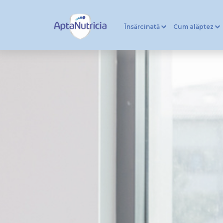
Însărcinată
Cum alăptez