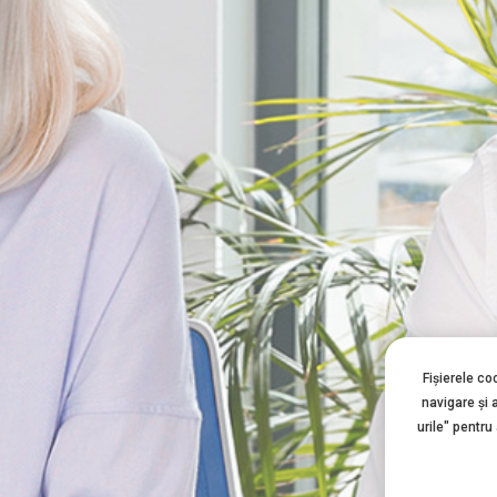
Fișierele co
navigare şi 
urile" pentru