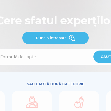
Cere sfatul experțilo
Pune o întrebare
CAU
SAU CAUTĂ DUPĂ CATEGORIE