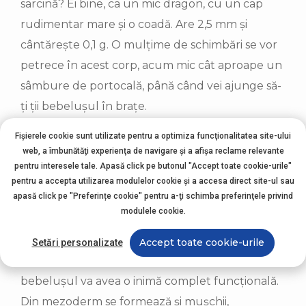
sarcină? Ei bine, ca un mic dragon, cu un cap
rudimentar mare și o coadă. Are 2,5 mm și
cântărește 0,1 g. O mulțime de schimbări se vor
petrece în acest corp, acum mic cât aproape un
sâmbure de portocală, până când vei ajunge să-
ți ții bebelușul în brațe.
Fișierele cookie sunt utilizate pentru a optimiza funcţionalitatea site-ului
Primul sistem operațional al bebelușului va fi
web, a îmbunătăţi experienţa de navigare şi a afişa reclame relevante
cel circulator, care se formează în stratul din
pentru interesele tale. Apasă click pe butonul "Accept toate cookie-urile"
mijloc, mezoderm. Sângele deja poate susține în
pentru a accepta utilizarea modulelor cookie şi a accesa direct site-ul sau
apasă click pe "Preferințe cookie" pentru a-ţi schimba preferinţele privind
această a 5-a săptămână de sarcină funcționarea
modulele cookie.
inimii, pe care o vei putea auzi în curând cum
bate. Deocamdată, inima este formată din două
Accept toate cookie-urile
Setări personalizate
mici canale, iar atunci când ele se vor uni,
bebelușul va avea o inimă complet funcțională.
Din mezoderm se formează și mușchii,