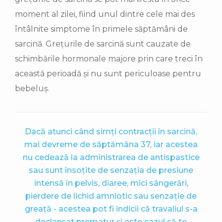
moment al zilei, fiind unul dintre cele mai des
întâlnite simptome în primele săptămâni de
sarcină. Grețurile de sarcină sunt cauzate de
schimbările hormonale majore prin care treci în
această perioadă și nu sunt periculoase pentru
bebeluș.
Dacă atunci când simți contracții în sarcină,
mai devreme de săptămâna 37, iar acestea
nu cedează la administrarea de antispastice
sau sunt însoțite de senzația de presiune
intensă în pelvis, diaree, mici sângerări,
pierdere de lichid amniotic sau senzație de
greață - acestea pot fi indicii că travaliul s-a
declanșat prematur și este cazul să te