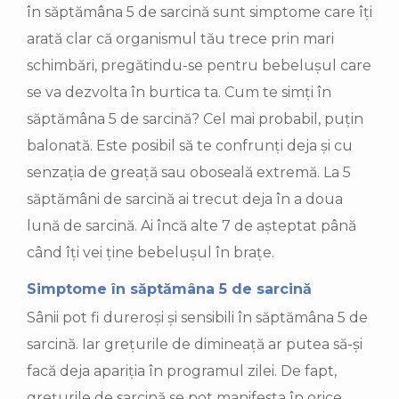
în săptămâna 5 de sarcină sunt simptome care îți
arată clar că organismul tău trece prin mari
schimbări, pregătindu-se pentru bebelușul care
se va dezvolta în burtica ta. Cum te simți în
săptămâna 5 de sarcină? Cel mai probabil, puțin
balonată. Este posibil să te confrunți deja și cu
senzația de greață sau oboseală extremă. La 5
săptămâni de sarcină ai trecut deja în a doua
lună de sarcină. Ai încă alte 7 de așteptat până
când îți vei ține bebelușul în brațe.
Simptome în săptămâna 5 de sarcină
Sânii pot fi dureroși și sensibili în săptămâna 5 de
sarcină. Iar grețurile de dimineață ar putea să-și
facă deja apariția în programul zilei. De fapt,
grețurile de sarcină se pot manifesta în orice