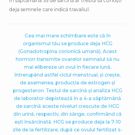
În săptămâna 35 de sarcină ar trebui să cunoști
deja semnele care indică travaliul.
Cea mai mare schimbare este că în
organismul tău se produce deja HCG
(Gonadotropina corionică umană). Acest
hormon transmite ovarelor semnalul să nu
mai elibereze un ovul în fiecare lună,
întrerupând astfel ciclul menstrual, și crește,
de asemenea, producția de estrogen și
progesteron. Testul de sarcină și analiza HCG
de laborator depistează în a 4-a săptămână
de sarcină aceste niveluri crescute de HCG
din urină, respectiv, din sânge, confirmând că
ești însărcinată. HCG se produce deja la 7-10
zile de la fertilizare, după ce ovulul fertilizat s-