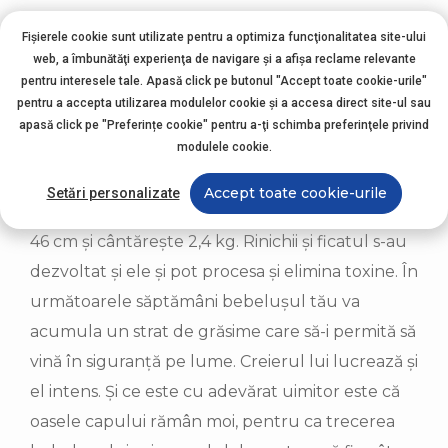
posibil să observi acum și mici scurgeri de
Fișierele cookie sunt utilizate pentru a optimiza funcţionalitatea site-ului
colostru, căci sânii tăi lucrează pentru a produce
web, a îmbunătăţi experienţa de navigare şi a afişa reclame relevante
laptele cu care bebelușul tău se va hrăni după
pentru interesele tale. Apasă click pe butonul "Accept toate cookie-urile"
pentru a accepta utilizarea modulelor cookie şi a accesa direct site-ul sau
naștere.
apasă click pe "Preferințe cookie" pentru a-ţi schimba preferinţele privind
modulele cookie.
Bebelușul tău în săptămâna 35 de sarcină
Fizic, bebelușul tău este pe deplin format acum:
Accept toate cookie-urile
Setări personalizate
în săptămâna 35 de sarcină măsoară aproximativ
46 cm și cântărește 2,4 kg. Rinichii și ficatul s-au
dezvoltat și ele și pot procesa și elimina toxine. În
următoarele săptămâni bebelușul tău va
acumula un strat de grăsime care să-i permită să
vină în siguranță pe lume. Creierul lui lucrează și
el intens. Și ce este cu adevărat uimitor este că
oasele capului rămân moi, pentru ca trecerea