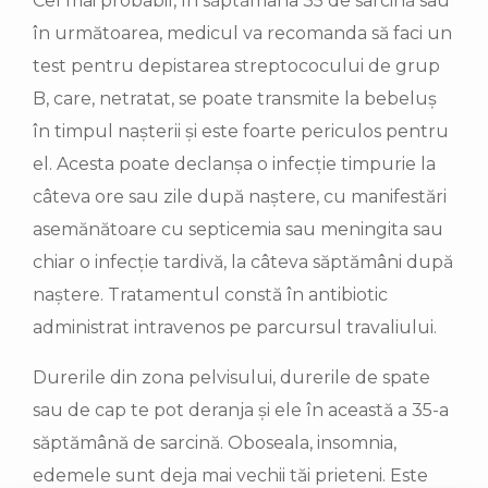
Cel mai probabil, în săptămâna 35 de sarcină sau
în următoarea, medicul va recomanda să faci un
test pentru depistarea streptococului de grup
B, care, netratat, se poate transmite la bebeluș
în timpul nașterii și este foarte periculos pentru
el. Acesta poate declanșa o infecție timpurie la
câteva ore sau zile după naștere, cu manifestări
asemănătoare cu septicemia sau meningita sau
chiar o infecție tardivă, la câteva săptămâni după
naștere. Tratamentul constă în antibiotic
administrat intravenos pe parcursul travaliului.
Durerile din zona pelvisului, durerile de spate
sau de cap te pot deranja și ele în această a 35-a
săptămână de sarcină. Oboseala, insomnia,
edemele sunt deja mai vechii tăi prieteni. Este