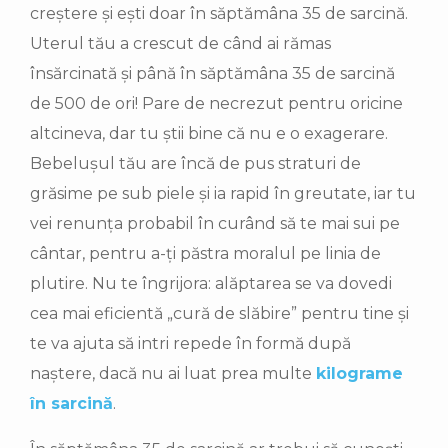
creștere și ești doar în săptămâna 35 de sarcină.
Uterul tău a crescut de când ai rămas
însărcinată și până în săptămâna 35 de sarcină
de 500 de ori! Pare de necrezut pentru oricine
altcineva, dar tu știi bine că nu e o exagerare.
Bebelușul tău are încă de pus straturi de
grăsime pe sub piele și ia rapid în greutate, iar tu
vei renunța probabil în curând să te mai sui pe
cântar, pentru a-ți păstra moralul pe linia de
plutire. Nu te îngrijora: alăptarea se va dovedi
cea mai eficientă „cură de slăbire” pentru tine și
te va ajuta să intri repede în formă după
naștere, dacă nu ai luat prea multe
kilograme
în sarcină
.