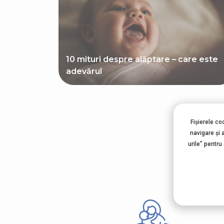
10 mituri despre alăptare – care este
adevărul
Fișierele co
Al
navigare şi 
urile" pentru