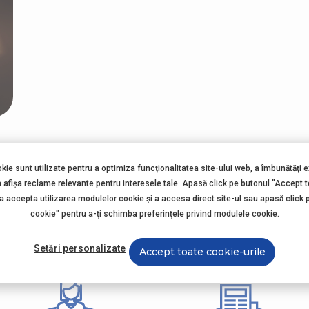
okie sunt utilizate pentru a optimiza funcţionalitatea site-ului web, a îmbunătăţi 
ătură-te și tu comunită
a afişa reclame relevante pentru interesele tale. Apasă click pe butonul "Accept 
 a accepta utilizarea modulelor cookie şi a accesa direct site-ul sau apasă click 
AptaNutricia
cookie" pentru a-ţi schimba preferinţele privind modulele cookie.
Setări personalizate
Accept toate cookie-urile