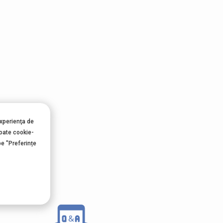
experienţa de
ții
toate cookie-
pe "Preferințe