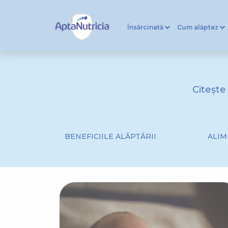
Însărcinată
Cum alăptez
Citește
BENEFICIILE ALĂPTĂRII
ALIM