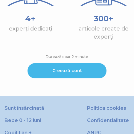
4+
300+
experți dedicați
articole create de
experți
Durează doar 2 minute
Creează cont
Sunt însărcinată
Politica cookies
Bebe 0 - 12 luni
Confidențialitate
Copil 1 an +
ANPC