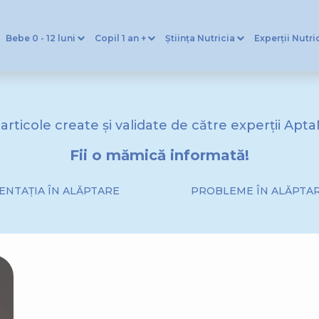
Bebe 0 - 12 luni
Copil 1 an +
Știința Nutricia
Experții Nutri
 articole create și validate de către experții Apta
Fii o mămică informată!
ENTAȚIA ÎN ALĂPTARE
PROBLEME ÎN ALĂPTA