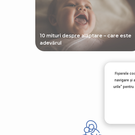
10 mituri despre alăptare – care este
adevărul
Fișierele co
Al
navigare şi 
urile" pentru