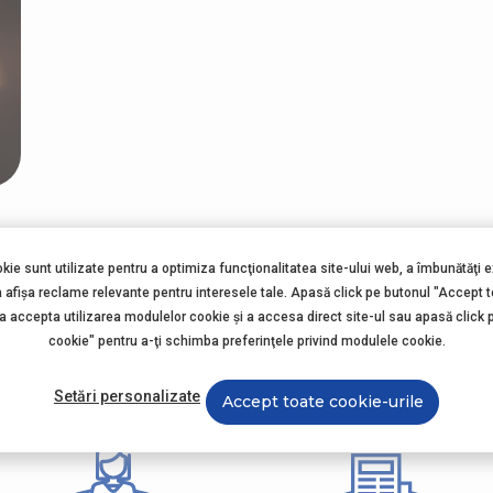
okie sunt utilizate pentru a optimiza funcţionalitatea site-ului web, a îmbunătăţi 
ătură-te și tu comunită
a afişa reclame relevante pentru interesele tale. Apasă click pe butonul "Accept 
 a accepta utilizarea modulelor cookie şi a accesa direct site-ul sau apasă click 
AptaNutricia
cookie" pentru a-ţi schimba preferinţele privind modulele cookie.
Setări personalizate
Accept toate cookie-urile