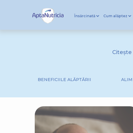
Însărcinată
Cum alăptez
Citește
BENEFICIILE ALĂPTĂRII
ALIM