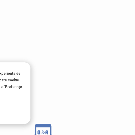
experienţa de
ții
toate cookie-
pe "Preferințe