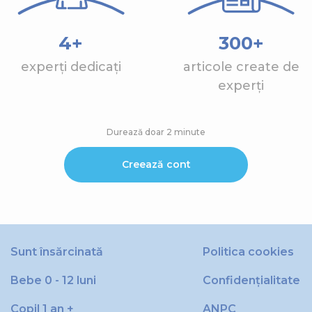
4+
300+
experți dedicați
articole create de
experți
Durează doar 2 minute
Creează cont
Sunt însărcinată
Politica cookies
Bebe 0 - 12 luni
Confidențialitate
Copil 1 an +
ANPC