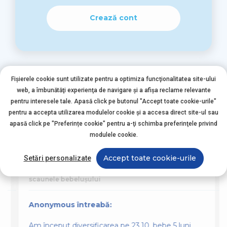
Crează cont
Fișierele cookie sunt utilizate pentru a optimiza funcţionalitatea site-ului
web, a îmbunătăţi experienţa de navigare şi a afişa reclame relevante
pentru interesele tale. Apasă click pe butonul "Accept toate cookie-urile"
pentru a accepta utilizarea modulelor cookie şi a accesa direct site-ul sau
Alte întrebări asemănătoare
apasă click pe "Preferințe cookie" pentru a-ţi schimba preferinţele privind
modulele cookie.
Accept toate cookie-urile
Setări personalizate
Nutriția Bebelușului
scaunele bebelușului
Anonymous întreabă:
Am început diversificarea pe 23.10, bebe 5 luni