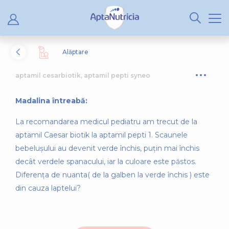
Alăptare
aptamil cesarbiotik, aptamil pepti syneo
Madalina întreabă:
La recomandarea medicul pediatru am trecut de la
aptamil Caesar biotik la aptamil pepti 1. Scaunele
bebelușului au devenit verde închis, puțin mai închis
decât verdele spanacului, iar la culoare este păstos.
Diferența de nuanta( de la galben la verde închis ) este
din cauza laptelui?