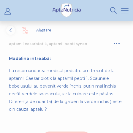
Alăptare
aptamil cesarbiotik, aptamil pepti syneo
Madalina întreabă:
La recomandarea medicul pediatru am trecut de la
aptamil Caesar biotik la aptamil pepti 1. Scaunele
bebelușului au devenit verde închis, puțin mai închis
decât verdele spanacului, iar la culoare este păstos.
Diferența de nuanta( de la galben la verde închis ) este
din cauza laptelui?