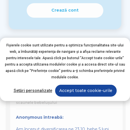
Crează cont
Fișierele cookie sunt utilizate pentru a optimiza funcţionalitatea site-ului
web, a îmbunătăţi experienţa de navigare şi a afişa reclame relevante
pentru interesele tale. Apasă click pe butonul "Accept toate cookie-urile"
pentru a accepta utilizarea modulelor cookie şi a accesa direct site-ul sau
Alte întrebări asemănătoare
apasă click pe "Preferințe cookie" pentru a-ţi schimba preferinţele privind
modulele cookie.
Accept toate cookie-urile
Setări personalizate
Nutriția Bebelușului
scaunele bebelușului
Anonymous întreabă:
Am început diversificarea pe 23.10, bebe 5 luni