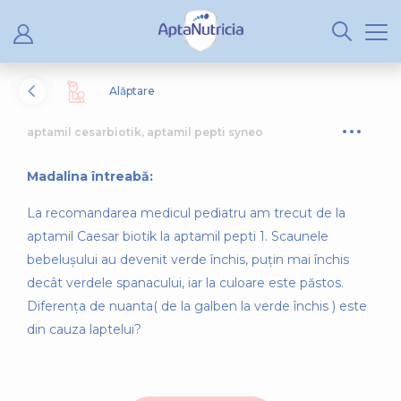
Alăptare
aptamil cesarbiotik, aptamil pepti syneo
Madalina întreabă:
La recomandarea medicul pediatru am trecut de la
aptamil Caesar biotik la aptamil pepti 1. Scaunele
bebelușului au devenit verde închis, puțin mai închis
decât verdele spanacului, iar la culoare este păstos.
Diferența de nuanta( de la galben la verde închis ) este
din cauza laptelui?