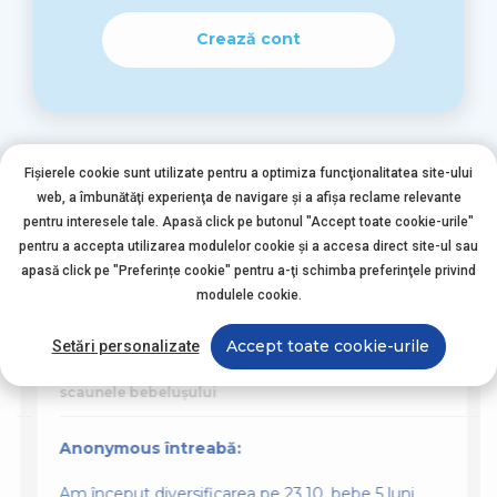
Crează cont
Fișierele cookie sunt utilizate pentru a optimiza funcţionalitatea site-ului
web, a îmbunătăţi experienţa de navigare şi a afişa reclame relevante
pentru interesele tale. Apasă click pe butonul "Accept toate cookie-urile"
pentru a accepta utilizarea modulelor cookie şi a accesa direct site-ul sau
Alte întrebări asemănătoare
apasă click pe "Preferințe cookie" pentru a-ţi schimba preferinţele privind
modulele cookie.
Accept toate cookie-urile
Setări personalizate
Nutriția Bebelușului
scaunele bebelușului
Anonymous întreabă:
Am început diversificarea pe 23.10, bebe 5 luni