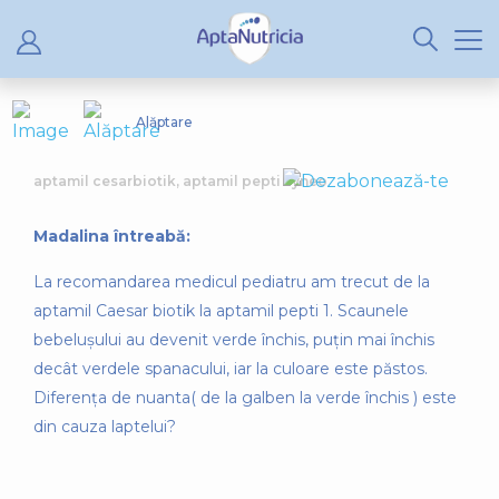
Alăptare
aptamil cesarbiotik, aptamil pepti syneo
Madalina întreabă:
La recomandarea medicul pediatru am trecut de la
aptamil Caesar biotik la aptamil pepti 1. Scaunele
bebelușului au devenit verde închis, puțin mai închis
decât verdele spanacului, iar la culoare este păstos.
Diferența de nuanta( de la galben la verde închis ) este
din cauza laptelui?