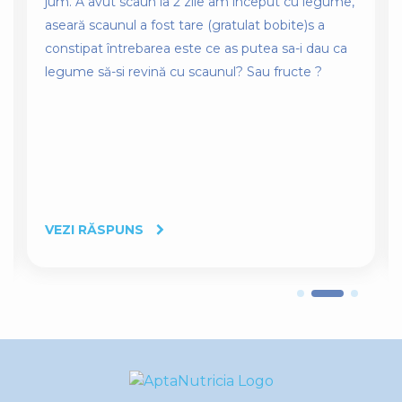
jum. A avut scaun la 2 zile am început cu legume,
aseară scaunul a fost tare (gratulat bobite)s a
constipat întrebarea este ce as putea sa-i dau ca
legume să-si revină cu scaunul? Sau fructe ?
VEZI RĂSPUNS