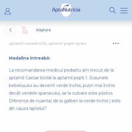
Alăptare
aptamil cesarbiotik, aptamil pepti syneo
Madalina întreabă:
La recomandarea medicul pediatru am trecut de la
aptamil Caesar biotik la aptamil pepti 1. Scaunele
bebelușului au devenit verde închis, puțin mai închis
decât verdele spanacului, iar la culoare este păstos.
Diferența de nuanta( de la galben la verde închis ) este
din cauza laptelui?