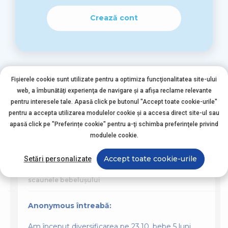
Crează cont
Fișierele cookie sunt utilizate pentru a optimiza funcţionalitatea site-ului
web, a îmbunătăţi experienţa de navigare şi a afişa reclame relevante
pentru interesele tale. Apasă click pe butonul "Accept toate cookie-urile"
pentru a accepta utilizarea modulelor cookie şi a accesa direct site-ul sau
Alte întrebări asemănătoare
apasă click pe "Preferințe cookie" pentru a-ţi schimba preferinţele privind
modulele cookie.
Accept toate cookie-urile
Setări personalizate
Nutriția Bebelușului
scaunele bebelușului
Anonymous întreabă:
Am început diversificarea pe 23.10, bebe 5 luni