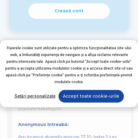
Crează cont
Fișierele cookie sunt utilizate pentru a optimiza funcţionalitatea site-ului
web, a îmbunătăţi experienţa de navigare şi a afişa reclame relevante
pentru interesele tale. Apasă click pe butonul "Accept toate cookie-urile"
pentru a accepta utilizarea modulelor cookie şi a accesa direct site-ul sau
Alte întrebări asemănătoare
apasă click pe "Preferințe cookie" pentru a-ţi schimba preferinţele privind
modulele cookie.
Accept toate cookie-urile
Setări personalizate
Nutriția Bebelușului
scaunele bebelușului
Anonymous întreabă:
Am început diversificarea pe 23.10, bebe 5 luni