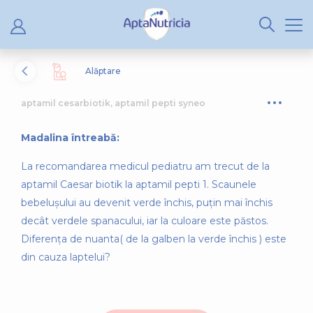
Alăptare
aptamil cesarbiotik, aptamil pepti syneo
Madalina întreabă:
La recomandarea medicul pediatru am trecut de la
aptamil Caesar biotik la aptamil pepti 1. Scaunele
bebelușului au devenit verde închis, puțin mai închis
decât verdele spanacului, iar la culoare este păstos.
Diferența de nuanta( de la galben la verde închis ) este
din cauza laptelui?