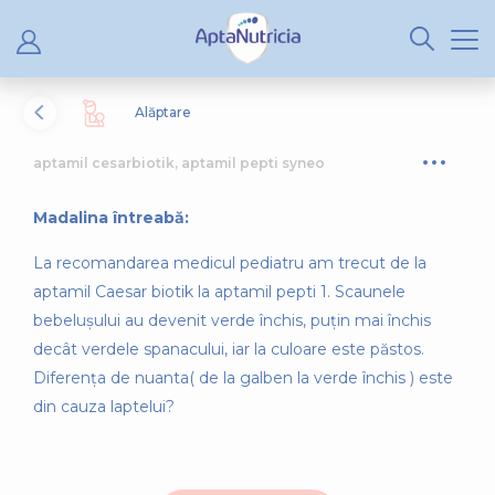
Alăptare
aptamil cesarbiotik, aptamil pepti syneo
Madalina întreabă:
La recomandarea medicul pediatru am trecut de la
aptamil Caesar biotik la aptamil pepti 1. Scaunele
bebelușului au devenit verde închis, puțin mai închis
decât verdele spanacului, iar la culoare este păstos.
Diferența de nuanta( de la galben la verde închis ) este
din cauza laptelui?