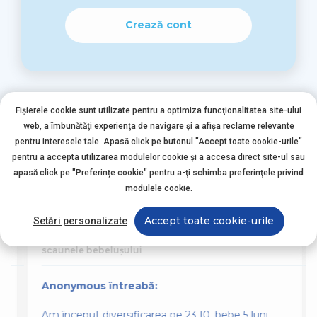
Crează cont
Fișierele cookie sunt utilizate pentru a optimiza funcţionalitatea site-ului
web, a îmbunătăţi experienţa de navigare şi a afişa reclame relevante
pentru interesele tale. Apasă click pe butonul "Accept toate cookie-urile"
pentru a accepta utilizarea modulelor cookie şi a accesa direct site-ul sau
Alte întrebări asemănătoare
apasă click pe "Preferințe cookie" pentru a-ţi schimba preferinţele privind
modulele cookie.
Accept toate cookie-urile
Setări personalizate
Nutriția Bebelușului
scaunele bebelușului
Anonymous întreabă:
Am început diversificarea pe 23.10, bebe 5 luni