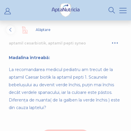
Alăptare
aptamil cesarbiotik, aptamil pepti syneo
Madalina întreabă:
La recomandarea medicul pediatru am trecut de la
aptamil Caesar biotik la aptamil pepti 1. Scaunele
bebelușului au devenit verde închis, puțin mai închis
decât verdele spanacului, iar la culoare este păstos.
Diferența de nuanta( de la galben la verde închis ) este
din cauza laptelui?