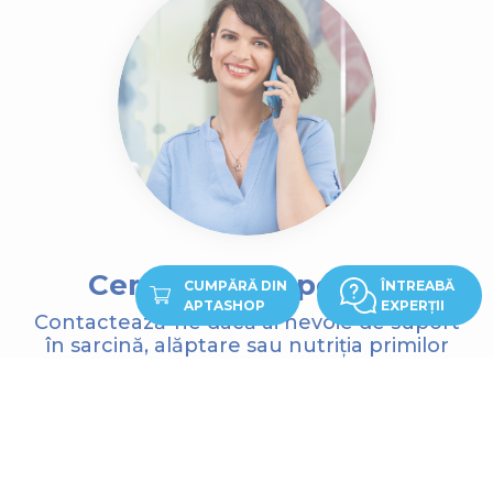
Cere sfatul experților
CUMPĂRĂ DIN
ÎNTREABĂ
APTASHOP
EXPERȚII
Contactează-ne dacă ai nevoie de suport
în sarcină,
alăptare sau nutriția primilor
ani!