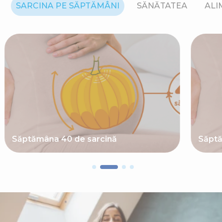
SARCINA PE SĂPTĂMÂNI
SĂNĂTATEA
ALI
Săptămâna 40 de sarcină
Săptă