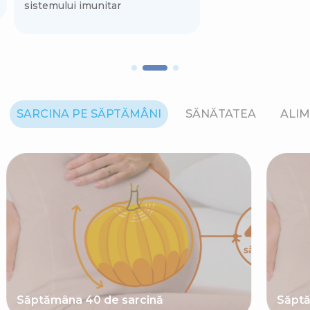
sistemului imunitar
SARCINA PE SĂPTĂMÂNI
SĂNĂTATEA
ALIM
Săptămâna 40 de sarcină
Săptă