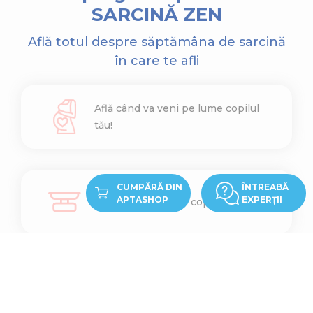
SARCINĂ ZEN
Află totul despre săptămâna de sarcină
în care te afli
Află când va veni pe lume copilul
tău!
CUMPĂRĂ DIN
ÎNTREABĂ
APTASHOP
EXPERȚII
Află cât cântărește copilul tău
Află ce înălțime are copilul tău