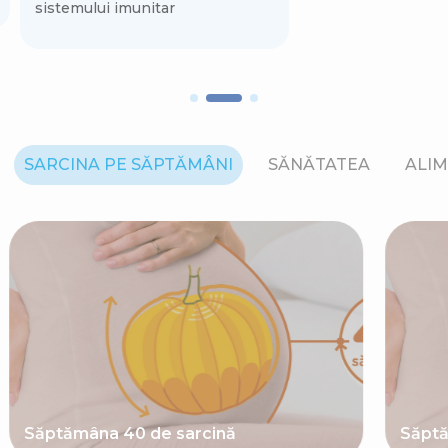
sistemului imunitar
SARCINA PE SĂPTĂMÂNI
SĂNĂTATEA
ALIM
Săptămâna 40 de sarcină
Săptă