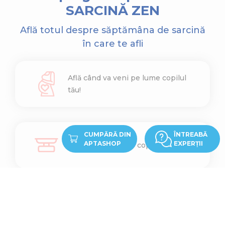
SARCINĂ ZEN
Află totul despre săptămâna de sarcină
în care te afli
Află când va veni pe lume copilul
tău!
CUMPĂRĂ DIN
ÎNTREABĂ
APTASHOP
EXPERȚII
Află cât cântărește copilul tău
Află ce înălțime are copilul tău