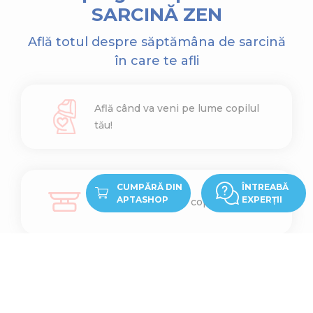
SARCINĂ ZEN
Află totul despre săptămâna de sarcină
în care te afli
Află când va veni pe lume copilul
tău!
CUMPĂRĂ DIN
ÎNTREABĂ
APTASHOP
EXPERȚII
Află cât cântărește copilul tău
Află ce înălțime are copilul tău