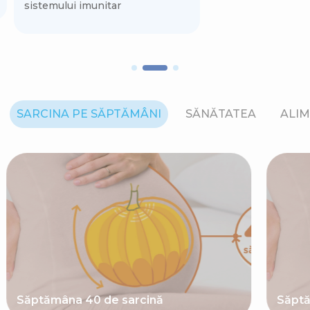
sistemului imunitar
SARCINA PE SĂPTĂMÂNI
SĂNĂTATEA
ALIM
Săptămâna 40 de sarcină
Săptă