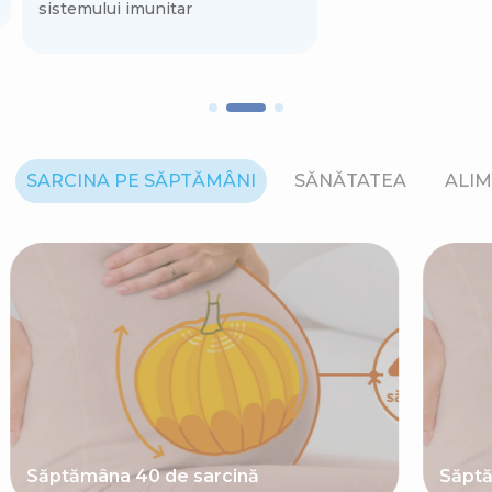
sistemului imunitar
SARCINA PE SĂPTĂMÂNI
SĂNĂTATEA
ALIM
Săptămâna 40 de sarcină
Săptă