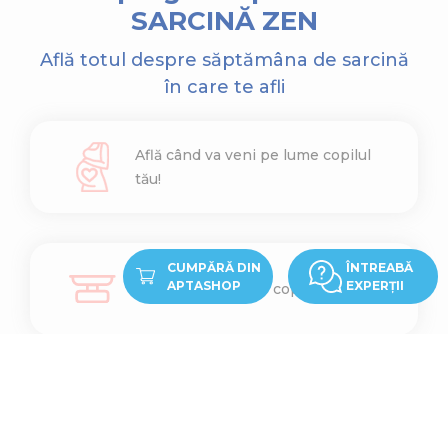
SARCINĂ ZEN
Află totul despre săptămâna de sarcină
în care te afli
Află când va veni pe lume copilul
tău!
CUMPĂRĂ DIN
ÎNTREABĂ
APTASHOP
EXPERȚII
Află cât cântărește copilul tău
Află ce înălțime are copilul tău