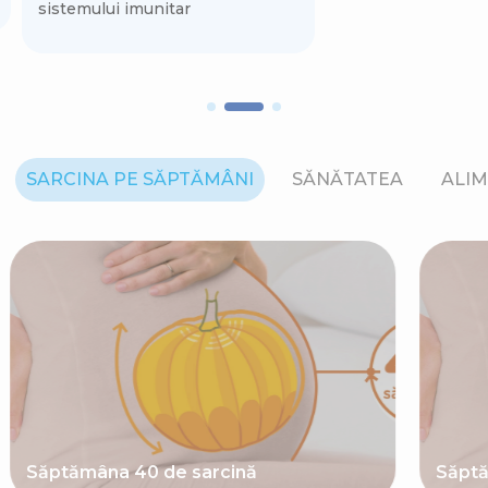
sistemului imunitar
SARCINA PE SĂPTĂMÂNI
SĂNĂTATEA
ALIM
Săptămâna 40 de sarcină
Săptă