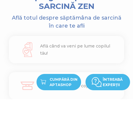
SARCINĂ ZEN
Află totul despre săptămâna de sarcină
în care te afli
Află când va veni pe lume copilul
tău!
CUMPĂRĂ DIN
ÎNTREABĂ
APTASHOP
EXPERȚII
Află cât cântărește copilul tău
Află ce înălțime are copilul tău